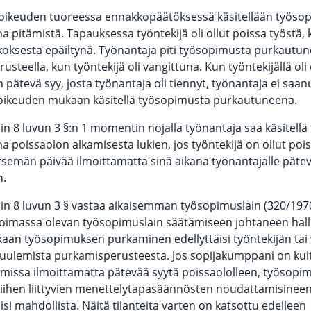
ikeuden tuoreessa ennakkopäätöksessä käsitellään työso
 pitämistä. Tapauksessa työntekijä oli ollut poissa työstä,
rikoksesta epäiltynä. Työnantaja piti työsopimusta purkautu
rusteella, kun työntekijä oli vangittuna. Kun työntekijällä oli 
 pätevä syy, josta työnantaja oli tiennyt, työnantaja ei saan
ikeuden mukaan käsitellä työsopimusta purkautuneena.
n 8 luvun 3 §:n 1 momentin nojalla työnantaja saa käsitell
 poissaolon alkamisesta lukien, jos työntekijä on ollut pois
tsemän päivää ilmoittamatta sinä aikana työnantajalle päte
n.
n 8 luvun 3 § vastaa aikaisemman työsopimuslain (320/1970
oimassa olevan työsopimuslain säätämiseen johtaneen hall
aan työsopimuksen purkaminen edellyttäisi työntekijän tai 
uulemista purkamisperusteesta. Jos sopijakumppani on kui
missa ilmoittamatta pätevää syytä poissaololleen, työsopi
ihen liittyvien menettelytapasäännösten noudattamisineen
isi mahdollista. Näitä tilanteita varten on katsottu edelleen