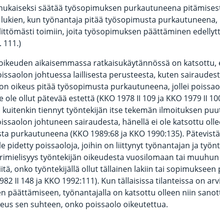
ukaiseksi säätää työsopimuksen purkautuneena pitämisestä
lukien, kun työnantaja pitää työsopimusta purkautuneena, 
littömästi toimiin, joita työsopimuksen päättäminen edellyt
 111.)
ikeuden aikaisemmassa ratkaisukäytännössä on katsottu, 
oissaolon johtuessa laillisesta perusteesta, kuten sairaudest
 on oikeus pitää työsopimusta purkautuneena, jollei poissao
e ole ollut pätevää estettä (KKO 1978 II 109 ja KKO 1979 II 100
 kuitenkin tiennyt työntekijän itse tekemän ilmoituksen pu
issaolon johtuneen sairaudesta, hänellä ei ole katsottu olle
ta purkautuneena (KKO 1989:68 ja KKO 1990:135). Pätevistä
le pidetty poissaoloja, joihin on liittynyt työnantajan ja työn
rimielisyys työntekijän oikeudesta vuosilomaan tai muuhu
itä, onko työntekijällä ollut tällainen lakiin tai sopimuksee
82 II 148 ja KKO 1992:111). Kun tällaisissa tilanteissa on arv
 päättämiseen, työnantajalla on katsottu olleen niin sanot
keus sen suhteen, onko poissaolo oikeutettua.