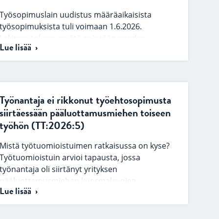
Työsopimuslain uudistus määräaikaisista
työsopimuksista tuli voimaan 1.6.2026.
Lakimuutoksen myötä enintään vuoden
Lue lisää
kestävän määräaikaisen työsopimuksen voi
solmia ilman perusteltua syytä. Laissa…
Työnantaja ei rikkonut työehtosopimusta
siirtäessään pääluottamusmiehen toiseen
työhön (TT:2026:5)
Mistä työtuomioistuimen ratkaisussa on kyse?
Työtuomioistuin arvioi tapausta, jossa
työnantaja oli siirtänyt yrityksen
pääluottamusmiehen kuormalavojen
Lue lisää
valmistuslinjalta kaapelikelatuotannon
tuotantohenkilöksi. Työnantaja oli…