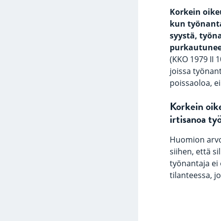
Korkein oikeu
kun työnanta
syystä, työna
purkautune
(KKO 1979 II 1
joissa työnant
poissaoloa, ei
Korkein oike
irtisanoa t
Huomion arvoi
siihen, että s
työnantaja ei
tilanteessa, j