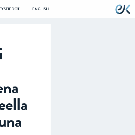
EYSTIEDOT
ENGLISH
i
ena
eella
tuna