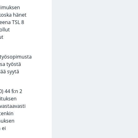
pimuksen
 koska hänet
neena TSL 8
ollut
ut
ä työsopimusta
sa työstä
vää syytä
) 44 §:n 2
ituksen
vastaavasti
tenkin
muksen
 ei