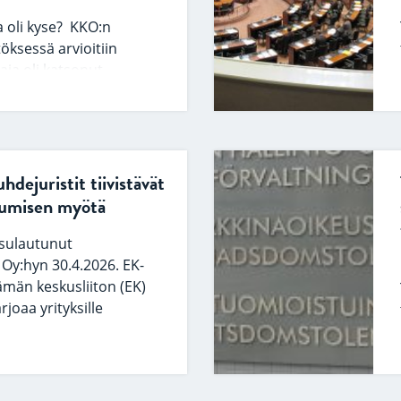
a oli kyse? KKO:n
ksessä arvioitiin
aja oli katsonut
A:n työnteon estyneen
ta johtuneiden…
dejuristit tiivistävät
utumisen myötä
 sulautunut
Oy:hyn 30.4.2026. EK-
ämän keskusliiton (EK)
rjoaa yrityksille