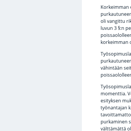
Korkeimman o
purkautuneena
oli vangittu 
luvun 3 §:n pe
poissaololleen
korkeimman o
Työsopimuslai
purkautuneena
vähintään sei
poissaolollee
Työsopimuslai
momenttia. V
esityksen muk
työnantajan k
tavoittamatto
purkaminen si
välttämättä ol