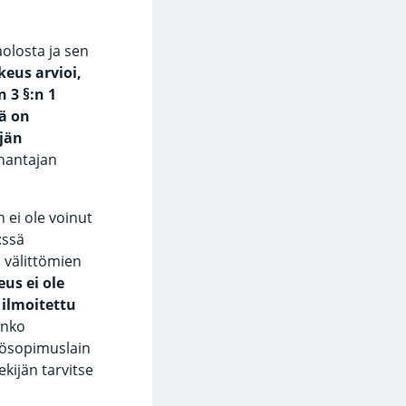
aolosta ja sen
keus arvioi,
 3 §:n 1
jä on
ijän
nantajan
 ei ole voinut
:ssä
n välittömien
us ei ole
 ilmoitettu
 onko
työsopimuslain
ekijän tarvitse