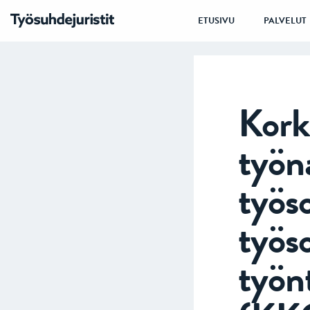
ETUSIVU
PALVELUT
Korke
työn
työs
työs
työnt