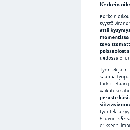
Korkein
oik
Korkein oikeu
syystä virano
että kysymys 
momentissa p
tavoittamatt
poissaolosta 
tiedossa ollut
Työntekijä ol
saapua työpaik
tarkoitetaan p
vaikutusmahdo
peruste käsi
siitä asianm
työntekijä syy
8 luvun 3 §:ss
erikseen ilmo