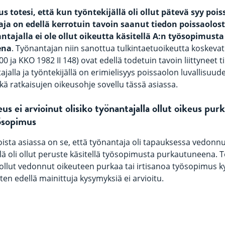
s totesi, että kun työntekijällä oli ollut pätevä syy pois
ja on edellä kerrotuin tavoin saanut tiedon poissaolost
ntajalla ei ole ollut oikeutta käsitellä A:n työsopimusta
ena
. Työnantajan niin sanottua tulkintaetuoikeutta koskevat
00 ja KKO 1982 II 148) ovat edellä todetuin tavoin liittyneet ti
ajalla ja työntekijällä on erimielisyys poissaolon luvallisuu
kä ratkaisujen oikeusohje sovellu tässä asiassa.
us ei arvioinut olisiko työnantajalla ollut oikeus purk
yösopimus
sta asiassa on se, että työnantaja oli tapauksessa vedonn
illä oli ollut peruste käsitellä työsopimusta purkautuneena. 
 ollut vedonnut oikeuteen purkaa tai irtisanoa työsopimus k
oten edellä mainittuja kysymyksiä ei arvioitu.