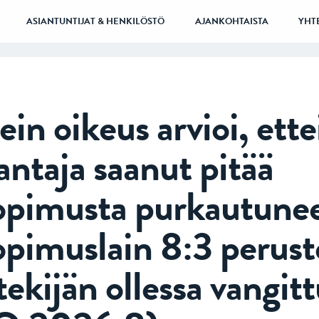
ASIANTUNTIJAT & HENKILÖSTÖ
AJANKOHTAISTA
YHT
in oikeus arvioi, ette
antaja saanut pitää
opimusta purkautune
opimuslain 8:3 perust
ekijän ollessa vangit