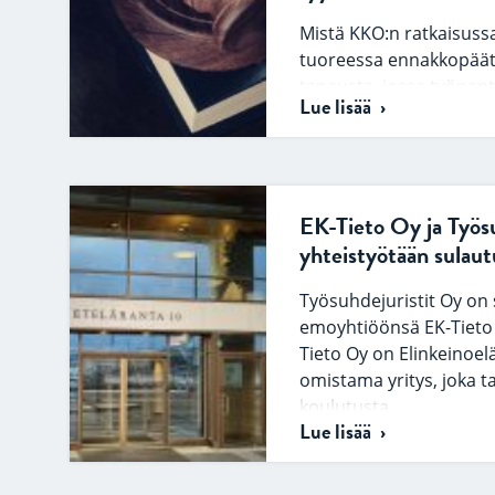
Mistä KKO:n ratkaisuss
tuoreessa ennakkopäätö
tapausta, jossa työnant
Lue lisää
koulunkäynninohjaaja 
koronaviruspandemias
EK-Tieto Oy ja Työsuh
yhteistyötään sula
Työsuhdejuristit Oy on
emoyhtiöönsä EK-Tieto 
Tieto Oy on Elinkeinoel
omistama yritys, joka ta
koulutusta…
Lue lisää