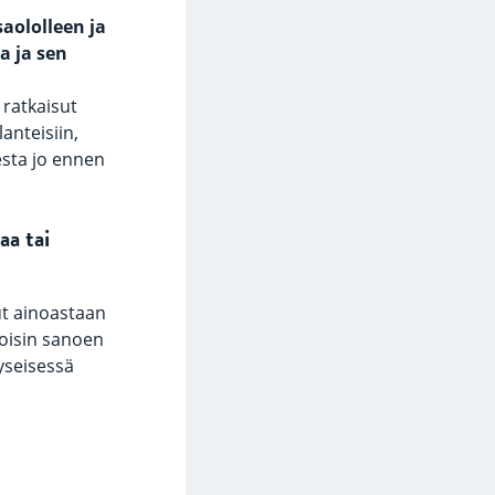
saololleen ja
a ja sen
 ratkaisut
lanteisiin,
desta jo ennen
aa tai
ut ainoastaan
Toisin sanoen
yseisessä