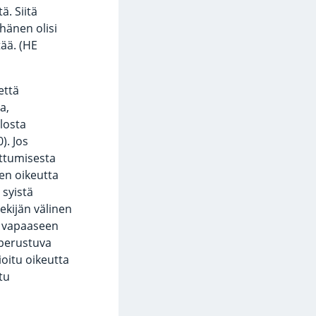
. Siitä
hänen olisi
tää. (HE
että
a,
losta
). Jos
uttumisesta
en oikeutta
 syistä
tekijän välinen
n vapaaseen
n perustuva
ioitu oikeutta
tu