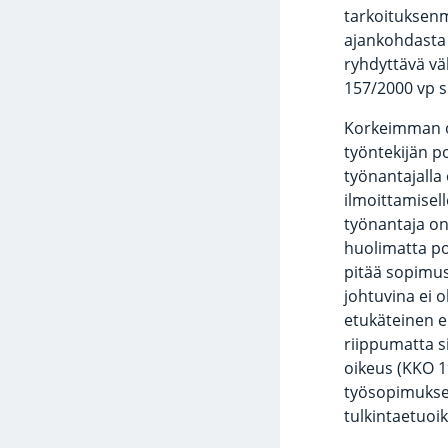
tarkoituksenm
ajankohdasta 
ryhdyttävä vä
157/2000 vp s.
Korkeimman o
työntekijän p
työnantajalla
ilmoittamisell
työnantaja on
huolimatta po
pitää sopimus
johtuvina ei o
etukäteinen e
riippumatta si
oikeus (KKO 19
työsopimuksen
tulkintaetuoi