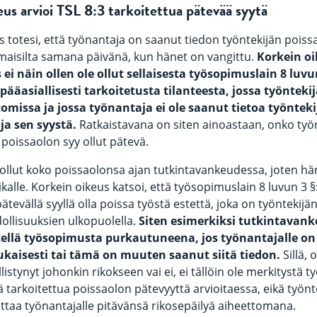
eus arvioi TSL 8:3 tarkoitettua pätevää syytä
s totesi, että työnantaja on saanut tiedon työntekijän poiss
maisilta samana päivänä, kun hänet on vangittu.
Korkein oi
ei näin ollen ole ollut sellaisesta työsopimuslain 8 luvun
ääasiallisesti tarkoitetusta tilanteesta, jossa työnteki
omissa ja jossa työnantaja ei ole saanut tietoa työntek
ja sen syystä.
Ratkaistavana on siten ainoastaan, onko työ
 poissaolon syy ollut pätevä.
i ollut koko poissaolonsa ajan tutkintavankeudessa, joten hän
alle. Korkein oikeus katsoi, että työsopimuslain 8 luvun 3 §
ätevällä syyllä olla poissa työstä estettä, joka on työntekijä
llisuuksien ulkopuolella.
Siten esimerkiksi tutkintavanke
tellä työsopimusta purkautuneena, jos työnantajalle on
ukaisesti tai tämä on muuten saanut siitä tiedon.
Sillä,
llistynyt johonkin rikokseen vai ei, ei tällöin ole merkitystä 
ä tarkoitettua poissaolon pätevyyttä arvioitaessa, eikä työnt
ittaa työnantajalle pitävänsä rikosepäilyä aiheettomana.