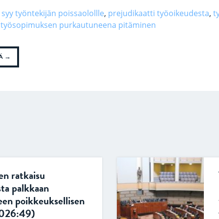
syy työntekijän poissaolollle
,
prejudikaatti työoikeudesta
,
t
,
työsopimuksen purkautuneena pitäminen
Ä
n ratkaisu
sta palkkaan
en poikkeuksellisen
2026:49)