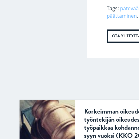
Tags:
pätevää 
päättäminen
OTA YHTEYTT
Korkeimman oikeude
työntekijän oikeude
työpaikkaa kohdanne
syyn vuoksi (KKO 