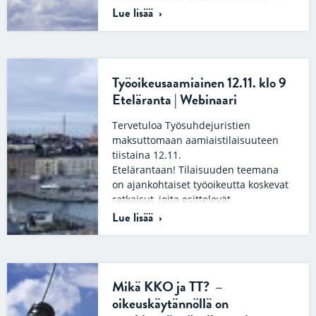
Lue lisää
nen suo­rit­ta­maan kah­del­le työn­te­ki­
jäl­leen mak­sa­mat­ta…
Työoikeusaamiainen 12.11. klo 9
Eteläranta | Webinaari
Tervetuloa Työsuhdejuristien
maksuttomaan aamiaistilaisuuteen
tiistaina 12.11.
Etelärantaan! Tilaisuuden teemana
on ajankohtaiset työoikeutta koskevat
ratkaisut, joita esittelevät
työsuhdejuristimme Emma ja Elina.
Lue lisää
Tilaisuus…
Mikä KKO ja TT? –
oikeuskäytännöllä on