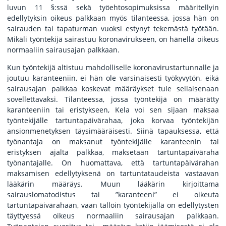
luvun 11 §:ssä sekä työehtosopimuksissa määritellyin
edellytyksin oikeus palkkaan myös tilanteessa, jossa hän on
sairauden tai tapaturman vuoksi estynyt tekemästä työtään.
Mikäli työntekijä sairastuu koronavirukseen, on hänellä oikeus
normaaliin sairausajan palkkaan.
Kun työntekijä altistuu mahdolliselle koronavirustartunnalle ja
joutuu karanteeniin, ei hän ole varsinaisesti työkyvytön, eikä
sairausajan palkkaa koskevat määräykset tule sellaisenaan
sovellettavaksi. Tilanteessa, jossa työntekijä on määrätty
karanteeniin tai eristykseen, Kela voi sen sijaan maksaa
työntekijälle tartuntapäivärahaa, joka korvaa työntekijän
ansionmenetyksen täysimääräisesti. Siinä tapauksessa, että
työnantaja on maksanut työntekijälle karanteenin tai
eristyksen ajalta palkkaa, maksetaan tartuntapäiväraha
työnantajalle. On huomattava, että tartuntapäivärahan
maksamisen edellytyksenä on tartuntataudeista vastaavan
lääkärin määräys. Muun lääkärin kirjoittama
sairauslomatodistus tai ”karanteeni” ei oikeuta
tartuntapäivärahaan, vaan tällöin työntekijällä on edellytysten
täyttyessä oikeus normaaliin sairausajan palkkaan.