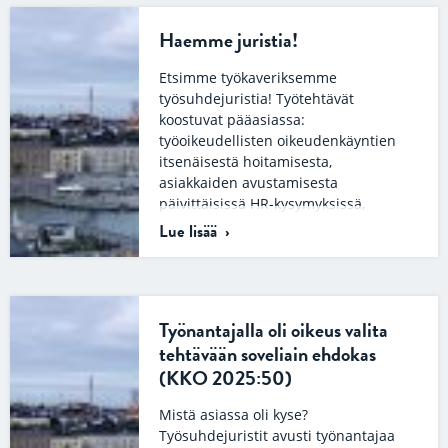
Haemme juristia!
Etsimme työkaveriksemme
työsuhdejuristia! Työtehtävät
koostuvat pääasiassa:
työoikeudellisten oikeudenkäyntien
itsenäisestä hoitamisesta,
asiakkaiden avustamisesta
päivittäisissä HR-kysymyksissä,
erilaisten työnantajan kirjelmien ja
Lue lisää
materiaalien laatimisesta,…
Työnantajalla oli oikeus valita
tehtävään soveliain ehdokas
(KKO 2025:50)
Mistä asiassa oli kyse?
Työsuhdejuristit avusti työnantajaa