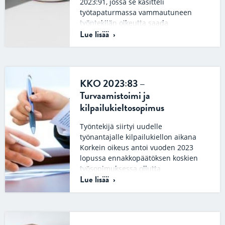
2023:91, jossa se käsitteli
työtapaturmassa vammautuneen
työntekijän oikeutta saada
Lue lisää
lisäkorvausta pysyvästä haitasta….
KKO 2023:83 –
Turvaamistoimi ja
kilpailukieltosopimus
Työntekijä siirtyi uudelle
työnantajalle kilpailukiellon aikana
Korkein oikeus antoi vuoden 2023
lopussa ennakkopäätöksen koskien
työsopimuksessa ollutta
Lue lisää
kilpailukieltoa ja turvaamistoimea.
Tapauksessa…