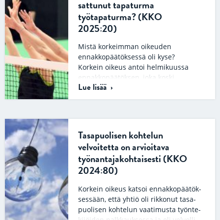
sattunut tapaturma
työtapaturma? (KKO
2025:20)
Mistä korkeimman oikeuden
ennakkopäätöksessä oli kyse?
Korkein oikeus antoi helmikuussa
ennakkopäätöksen, joka koski
Lue lisää
työtapaturma- ja ammattitautilain
tulkintaa. Tapauksessa
tullitarkastajana työskentelevä…
Tasapuolisen kohtelun
velvoitetta on arvioitava
työnantajakohtaisesti (KKO
2024:80)
Kor­kein oi­keus kat­soi en­nak­ko­pää­tök­
ses­sään, että yh­tiö oli rik­ko­nut tas­a­
puo­li­sen koh­te­lun vaa­ti­mus­ta työn­te­
ki­jöi­den palk­kauk­ses­sa ja oli vel­vol­li­