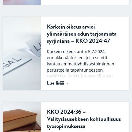
Työtuomioistuin antoi kesällä
ratkaisun…
Korkein oikeus arvioi
ylimääräisen edun tarjoamista
syrjintänä – KKO 2024:47
Korkein oikeus antoi 5.7.2024
ennakkopäätöksen, jolla se otti
kantaa ammattiyhdistystoiminnan
perusteella tapahtuneeseen
syrjintään. Mistä jutussa oli kyse?
Lue lisää
Kantajat työskentelivät ajoneuvojen…
KKO 2024:36 –
Välityslausekkeen kohtuullisuus
työsopimuksessa