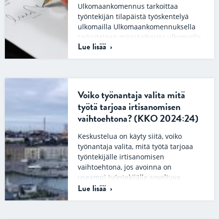
Ulkomaankomennus tarkoittaa
työntekijän tilapäistä työskentelyä
ulkomailla Ulkomaankomennuksella
tarkoitetaan määräaikaista ulkomaille
Lue lisää
suuntautuvaa työkomennusta eli sitä,
kun yritys lähettää työntekijänsä
työskentelemään tilapäisesti…
Voiko työnantaja valita mitä
työtä tarjoaa irtisanomisen
vaihtoehtona? (KKO 2024:24)
Keskustelua on käyty siitä, voiko
työnantaja valita, mitä työtä tarjoaa
työntekijälle irtisanomisen
vaihtoehtona, jos avoinna on
useampi työntekijälle soveltuva
Lue lisää
tehtävä….