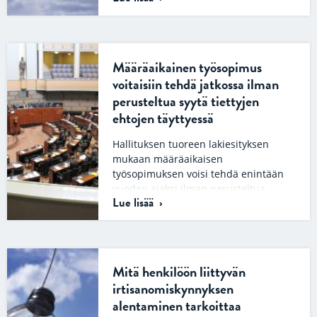
työsopimuksen purkautuneena
pitämistä. Tapauksessa työntekijä oli
ollut poissa työstä, koska hänet oli
vangittu rikoksesta epäiltynä….
Määräaikainen työsopimus
voitaisiin tehdä jatkossa ilman
perusteltua syytä tiettyjen
ehtojen täyttyessä
Hallituksen tuoreen lakiesityksen
mukaan määräaikaisen
työsopimuksen voisi tehdä enintään
vuoden ajaksi ilman perusteltua
Lue lisää
syytä, jos tietyt ehdot täyttyvät.
Muutoksen olisi…
Mitä henkilöön liittyvän
irtisanomiskynnyksen
alentaminen tarkoittaa