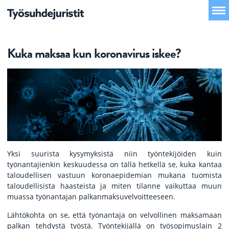
Kuka maksaa kun koronavirus iskee?
Yksi suurista kysymyksistä niin työntekijöiden kuin
työnantajienkin keskuudessa on tällä hetkellä se, kuka kantaa
taloudellisen vastuun koronaepidemian mukana tuomista
taloudellisista haasteista ja miten tilanne vaikuttaa muun
muassa työnantajan palkanmaksuvelvoitteeseen.
Lähtökohta on se, että työnantaja on velvollinen maksamaan
palkan tehdystä työstä. Työntekijällä on työsopimuslain 2