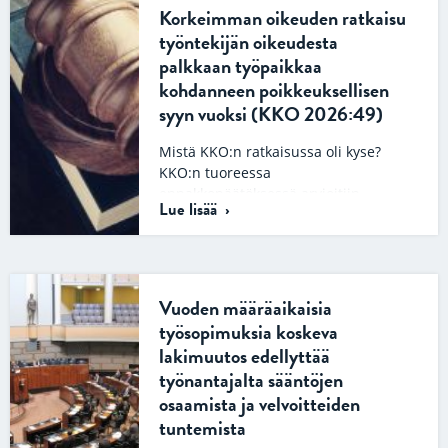
Korkeimman oikeuden ratkaisu
työntekijän oikeudesta
palkkaan työpaikkaa
kohdanneen poikkeuksellisen
syyn vuoksi (KKO 2026:49)
Mistä KKO:n ratkaisussa oli kyse?
KKO:n tuoreessa
ennakkopäätöksessä arvioitiin
Lue lisää
tapausta, jossa työnantaja oli
katsonut koulunkäynninohjaaja A:n
työnteon estyneen
koronaviruspandemiasta
johtuneiden…
Vuoden määräaikaisia
työsopimuksia koskeva
lakimuutos edellyttää
työnantajalta sääntöjen
osaamista ja velvoitteiden
tuntemista