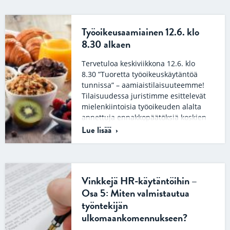
Työoikeusaamiainen 12.6. klo
8.30 alkaen
Tervetuloa keskiviikkona 12.6. klo
8.30 ”Tuoretta työoikeuskäytäntöä
tunnissa” – aamiaistilaisuuteemme!
Tilaisuudessa juristimme esittelevät
mielenkiintoisia työoikeuden alalta
annettuja ennakkopäätöksiä koskien
mm….
Lue lisää
Vinkkejä HR-käytäntöihin –
Osa 5: Miten valmistautua
työntekijän
ulkomaankomennukseen?