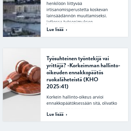
henkilöön liittyvää
irtisanomisperustetta koskevan
lainsäädännön muuttamiseksi.
Jatkossa työsopimuksen
irtisanomiseen riittäisi asiallinen
Lue lisää
syy…
Työsuhteinen työntekijä vai
yrittäjä? -Korkeimman hallinto-
oikeuden ennakkopäätös
ruokaläheteistä (KHO
2025:41)
Korkein hallinto-oikeus arvioi
ennakkopäätöksessään sitä, olivatko
ruokalähetit työsuhteessa vai eivät.
Lue lisää
Lisäksi korkein hallinto-oikeus arvioi,
sovellettiinko lähetteihin työaikalakia
vai ei. Ruokalähettien…