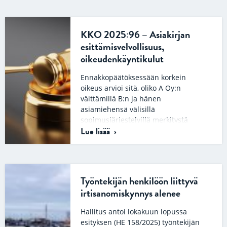
KKO 2025:96 – Asiakirjan
esittämisvelvollisuus,
oikeudenkäyntikulut
Ennakkopäätöksessään korkein
oikeus arvioi sitä, oliko A Oy:n
väittämillä B:n ja hänen
asiamiehensä välisillä
sopimusjärjestelyillä merkitystä
Lue lisää
oikeudenkäymiskaaren 21 luvun
mukaista…
Työntekijän henkilöön liittyvä
irtisanomiskynnys alenee
Hallitus antoi lokakuun lopussa
esityksen (HE 158/2025) työntekijän