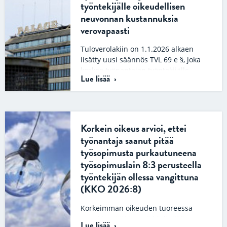
työntekijälle oikeudellisen
neuvonnan kustannuksia
verovapaasti
Tuloverolakiin on 1.1.2026 alkaen
lisätty uusi säännös TVL 69 e §, joka
koskee työnantajan työntekijälle
Lue lisää
maksamia tai korvaamia
oikeudellisen neuvonnan…
Korkein oikeus arvioi, ettei
työnantaja saanut pitää
työsopimusta purkautuneena
työsopimuslain 8:3 perusteella
työntekijän ollessa vangittuna
(KKO 2026:8)
Korkeimman oikeuden tuoreessa
ennakkopäätöksessä käsitellään
Lue lisää