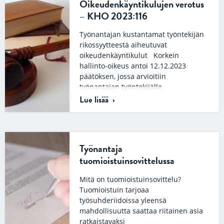
Oikeudenkäyntikulujen verotus
– KHO 2023:116
Työnantajan kustantamat työntekijän
rikossyytteestä aiheutuvat
oikeudenkäyntikulut Korkein
hallinto-oikeus antoi 12.12.2023
päätöksen, jossa arvioitiin
työnantajan työntekijälle
kustantamien neuvonta-ja
Lue lisää
oikeudenkäyntikulujen verotusta.
Tapauksessa…
Työnantaja
tuomioistuinsovittelussa
Mitä on tuomioistuinsovittelu?
Tuomioistuin tarjoaa
työsuhderiidoissa yleensä
mahdollisuutta saattaa riitainen asia
ratkaistavaksi