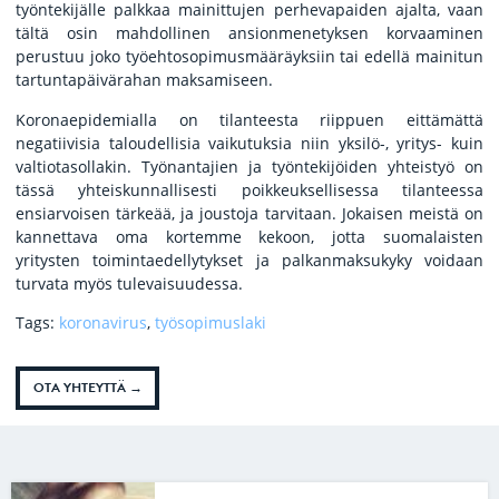
työntekijälle palkkaa mainittujen perhevapaiden ajalta, vaan
tältä osin mahdollinen ansionmenetyksen korvaaminen
perustuu joko työehtosopimusmääräyksiin tai edellä mainitun
tartuntapäivärahan maksamiseen.
Koronaepidemialla on tilanteesta riippuen eittämättä
negatiivisia taloudellisia vaikutuksia niin yksilö-, yritys- kuin
valtiotasollakin. Työnantajien ja työntekijöiden yhteistyö on
tässä yhteiskunnallisesti poikkeuksellisessa tilanteessa
ensiarvoisen tärkeää, ja joustoja tarvitaan. Jokaisen meistä on
kannettava oma kortemme kekoon, jotta suomalaisten
yritysten toimintaedellytykset ja palkanmaksukyky voidaan
turvata myös tulevaisuudessa.
Tags:
koronavirus
,
työsopimuslaki
OTA YHTEYTTÄ