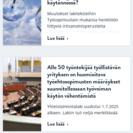
käytännössä?
Muutokset lakiteksteihin
Työsopimuslain mukaisia henkilöön
liittyviä irtisanomisperusteita
muutettiin 1.1.2026 voimaan tulleella
Lue lisää
lailla. Henkilöön liittyvää
irtisanomiskynnystä madallettiin ja
jatkossa työnantaja saa…
Alle 50 työntekijää työllistävän
yrityksen on huomioitava
työehtosopimusten määräykset
suunnitellessaan työvoiman
käytön vähentämistä
Yhteistoimintalaki uudistui 1.7.2025
alkaen. Lakiin tuli neljä merkittävää
muutosta. Soveltamisalaraja nousi
Lue lisää
siten, että lakia sovelletaan suurelta
osin vain vähintään 50…