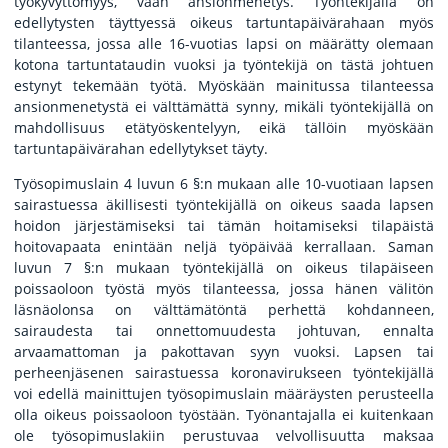
työkyvyttömyys, vaan ansionmenetys. Työntekijällä on
edellytysten täyttyessä oikeus tartuntapäivärahaan myös
tilanteessa, jossa alle 16-vuotias lapsi on määrätty olemaan
kotona tartuntataudin vuoksi ja työntekijä on tästä johtuen
estynyt tekemään työtä. Myöskään mainitussa tilanteessa
ansionmenetystä ei välttämättä synny, mikäli työntekijällä on
mahdollisuus etätyöskentelyyn, eikä tällöin myöskään
tartuntapäivärahan edellytykset täyty.
Työsopimuslain 4 luvun 6 §:n mukaan alle 10-vuotiaan lapsen
sairastuessa äkillisesti työntekijällä on oikeus saada lapsen
hoidon järjestämiseksi tai tämän hoitamiseksi tilapäistä
hoitovapaata enintään neljä työpäivää kerrallaan. Saman
luvun 7 §:n mukaan työntekijällä on oikeus tilapäiseen
poissaoloon työstä myös tilanteessa, jossa hänen välitön
läsnäolonsa on välttämätöntä perhettä kohdanneen,
sairaudesta tai onnettomuudesta johtuvan, ennalta
arvaamattoman ja pakottavan syyn vuoksi. Lapsen tai
perheenjäsenen sairastuessa koronavirukseen työntekijällä
voi edellä mainittujen työsopimuslain määräysten perusteella
olla oikeus poissaoloon työstään. Työnantajalla ei kuitenkaan
ole työsopimuslakiin perustuvaa velvollisuutta maksaa