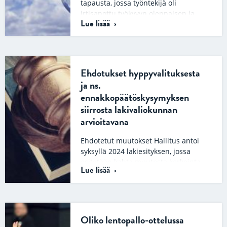
tapausta, jossa työntekijä oli
irtisanottu työkyvyn olennaisen ja
Lue lisää
pitkäaikaisen vähentymisen
perusteella. Työntekijä oli…
Ehdotukset hyppyvalituksesta
ja ns.
ennakkopäätöskysymyksen
siirrosta lakivaliokunnan
arvioitavana
Ehdotetut muutokset Hallitus antoi
syksyllä 2024 lakiesityksen, jossa
esitetään kahta muutosta korkeinta
Lue lisää
oikeutta koskeviin säännöksiin. Esitys
on ollut nyt lakivaliokunnan…
Oliko lentopallo-ottelussa