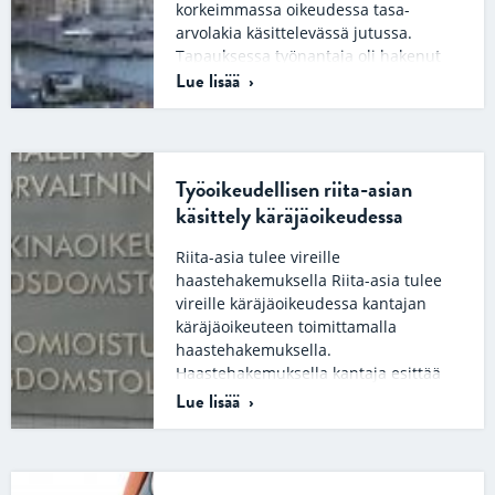
korkeimmassa oikeudessa tasa-
arvolakia käsittelevässä jutussa.
Tapauksessa työnantaja oli hakenut
Lue lisää
palvelukseensa asiantuntijaa.
Työpaikkailmoituksessa hakijoita…
Työoikeudellisen riita-asian
käsittely käräjäoikeudessa
Riita-asia tulee vireille
haastehakemuksella Riita-asia tulee
vireille käräjäoikeudessa kantajan
käräjäoikeuteen toimittamalla
haastehakemuksella.
Haastehakemuksella kantaja esittää
tuomioistuimelle kanteen eli
Lue lisää
vaatimuksensa saada…