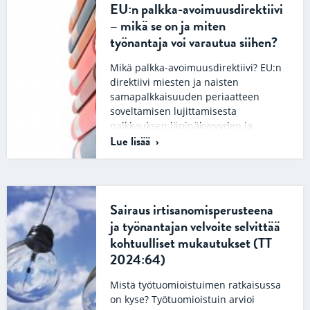
EU:n palkka-avoimuusdirektiivi
– mikä se on ja miten
työnantaja voi varautua siihen?
Mikä palkka-avoimuusdirektiivi? EU:n
direktiivi miesten ja naisten
samapalkkaisuuden periaatteen
soveltamisen lujittamisesta
palkkauksen läpinäkyvyyden ja
Lue lisää
täytäntöönpanomekanismien avulla,
tuttavallisemmin palkka-
avoimuusdirektiivi, on EU:n…
Sairaus irtisanomisperusteena
ja työnantajan velvoite selvittää
kohtuulliset mukautukset (TT
2024:64)
Mistä työtuomioistuimen ratkaisussa
on kyse? Työtuomioistuin arvioi