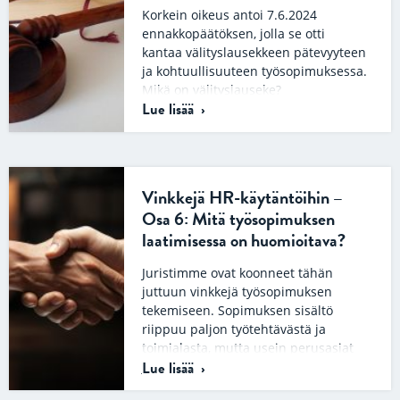
Korkein oikeus antoi 7.6.2024
ennakkopäätöksen, jolla se otti
kantaa välityslausekkeen pätevyyteen
ja kohtuullisuuteen työsopimuksessa.
Mikä on välityslauseke?
Lue lisää
Välityslausekkeella tarkoitetaan
sopimuksen…
Vinkkejä HR-käytäntöihin –
Osa 6: Mitä työsopimuksen
laatimisessa on huomioitava?
Juristimme ovat koonneet tähän
juttuun vinkkejä työsopimuksen
tekemiseen. Sopimuksen sisältö
riippuu paljon työtehtävästä ja
toimialasta, mutta usein perusasiat
Lue lisää
ja mietittävät…