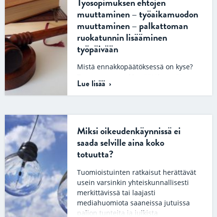
Työsopimuksen ehtojen
muuttaminen – työaikamuodon
muuttaminen – palkattoman
ruokatunnin lisääminen
työpäivään
Mistä ennakkopäätöksessä on kyse?
Tuoreessa ennakkopäätöksessään
Lue lisää
korkein oikeus arvioi, oliko
työnantajalla oikeus työnjohto-
oikeutensa nojalla muuttaa
työntekijöiden työaikamuotoa ja
lisätä työntekijöiden…
Miksi oikeudenkäynnissä ei
saada selville aina koko
totuutta?
Tuomioistuinten ratkaisut herättävät
usein varsinkin yhteiskunnallisesti
merkittävissä tai laajasti
mediahuomiota saaneissa jutuissa
paljon tunteita ja julkista