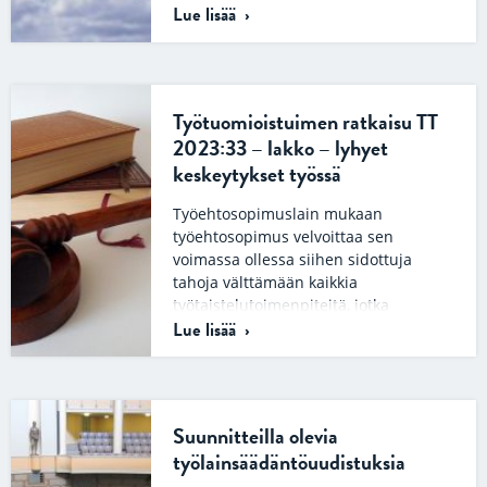
Lue lisää
keskustelua. Ratkaisuja kuvaillaan
monesti…
Työtuomioistuimen ratkaisu TT
2023:33 – lakko – lyhyet
keskeytykset työssä
Työehtosopimuslain mukaan
työehtosopimus velvoittaa sen
voimassa ollessa siihen sidottuja
tahoja välttämään kaikkia
työtaistelutoimenpiteitä, jotka
Lue lisää
kohdistuvat työehtosopimukseen
kokonaisuudessaan tai johonkin
sen…
Suunnitteilla olevia
työlainsäädäntöuudistuksia