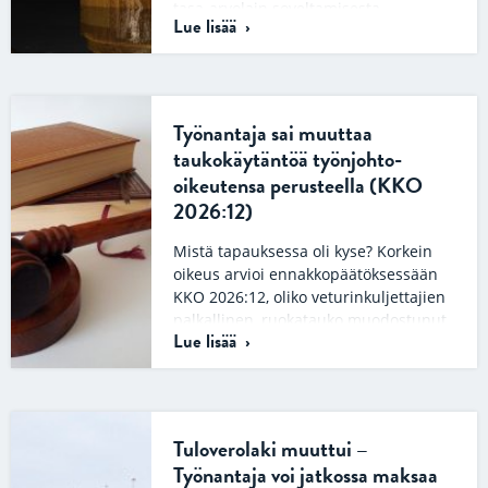
tasa-arvolain soveltamisesta.
Lue lisää
Tapauksessa ulkoasiainhallintolain
mukaisessa lähetystöneuvoksen
virassa työskennellyt A oli
ulkomaanedustuksen
siirtokierroksella ilmoittautunut
Työnantaja sai muuttaa
kahteen…
taukokäytäntöä työnjohto-
oikeutensa perusteella (KKO
2026:12)
Mistä tapauksessa oli kyse? Korkein
oikeus arvioi ennakkopäätöksessään
KKO 2026:12, oliko veturinkuljettajien
palkallinen, ruokatauko muodostunut
Lue lisää
työsopimuksen ehdoksi pitkään
jatkuneen käytännön…
Tuloverolaki muuttui –
Työnantaja voi jatkossa maksaa