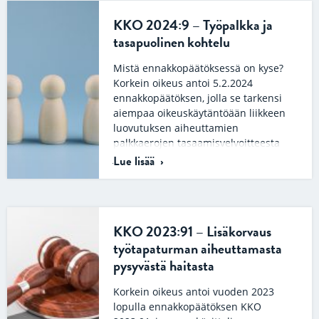
KKO 2024:9 – Työpalkka ja
tasapuolinen kohtelu
Mistä ennakkopäätöksessä on kyse?
Korkein oikeus antoi 5.2.2024
ennakkopäätöksen, jolla se tarkensi
aiempaa oikeuskäytäntöään liikkeen
luovutuksen aiheuttamien
palkkaerojen tasaamisvelvoitteesta
ja…
Lue lisää
KKO 2023:91 – Lisäkorvaus
työtapaturman aiheuttamasta
pysyvästä haitasta
Korkein oikeus antoi vuoden 2023
lopulla ennakkopäätöksen KKO