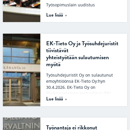
Työsopimuslain uudistus
määräaikaisista työsopimuksista tuli
Lue lisää
voimaan 1.6.2026. Lakimuutoksen
myötä enintään vuoden kestävän
määräaikaisen työsopimuksen voi
solmia ilman perusteltua syytä.
Laissa…
EK-Tieto Oy ja Työsuhdejuristit
tiivistävät
yhteistyötään sulautumisen
myötä
Työsuhdejuristit Oy on sulautunut
emoyhtiöönsä EK-Tieto Oy:hyn
30.4.2026. EK-Tieto Oy on
Elinkeinoelämän keskusliiton (EK)
Lue lisää
omistama yritys, joka tarjoaa
yrityksille koulutusta…
Työnantaja ei rikkonut