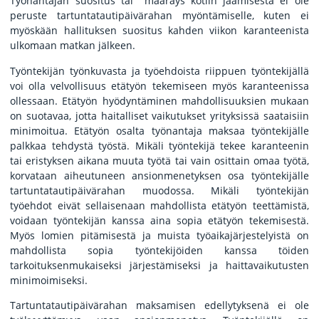
Työnantajan suositus tai määräys kotiin jäämisestä ei ole
peruste tartuntatautipäivärahan myöntämiselle, kuten ei
myöskään hallituksen suositus kahden viikon karanteenista
ulkomaan matkan jälkeen.
Työntekijän työnkuvasta ja työehdoista riippuen työntekijällä
voi olla velvollisuus etätyön tekemiseen myös karanteenissa
ollessaan. Etätyön hyödyntäminen mahdollisuuksien mukaan
on suotavaa, jotta haitalliset vaikutukset yrityksissä saataisiin
minimoitua. Etätyön osalta työnantaja maksaa työntekijälle
palkkaa tehdystä työstä. Mikäli työntekijä tekee karanteenin
tai eristyksen aikana muuta työtä tai vain osittain omaa työtä,
korvataan aiheutuneen ansionmenetyksen osa työntekijälle
tartuntatautipäivärahan muodossa. Mikäli työntekijän
työehdot eivät sellaisenaan mahdollista etätyön teettämistä,
voidaan työntekijän kanssa aina sopia etätyön tekemisestä.
Myös lomien pitämisestä ja muista työaikajärjestelyistä on
mahdollista sopia työntekijöiden kanssa töiden
tarkoituksenmukaiseksi järjestämiseksi ja haittavaikutusten
minimoimiseksi.
Tartuntatautipäivärahan maksamisen edellytyksenä ei ole