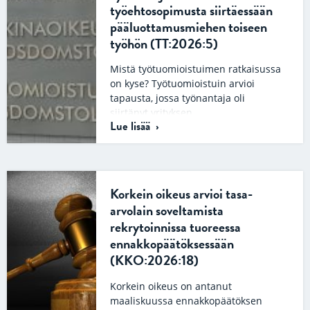
työehtosopimusta siirtäessään
pääluottamusmiehen toiseen
työhön (TT:2026:5)
Mistä työtuomioistuimen ratkaisussa
on kyse? Työtuomioistuin arvioi
tapausta, jossa työnantaja oli
siirtänyt yrityksen
Lue lisää
pääluottamusmiehen kuormalavojen
valmistuslinjalta
kaapelikelatuotannon
tuotantohenkilöksi. Työnantaja oli…
Korkein oikeus arvioi tasa-
arvolain soveltamista
rekrytoinnissa tuoreessa
ennakkopäätöksessään
(KKO:2026:18)
Korkein oikeus on antanut
maaliskuussa ennakkopäätöksen