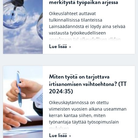
merkitystä työpaikan arjessa
Oikeuslähteet auttavat
tulkinnallisissa tilanteissa
Lainsäädännöstä ei löydy aina selvää
vastausta työoikeudelliseen
ongelmaan tai oikeudellisen riidan
Lue lisää
kohteena olevaan kysymykseen.
Päinvastoin lainsäädäntö…
Miten työtä on tarjottava
irtisanomisen vaihtoehtona? (TT
2024:35)
Oikeuskäytännössä on otettu
viimeisten vuosien aikana useamman
kerran kantaa siihen, miten
työnantaja täyttää työsopimuslain
mukaisen
Lue lisää
työntarjoamisvelvoitteensa.