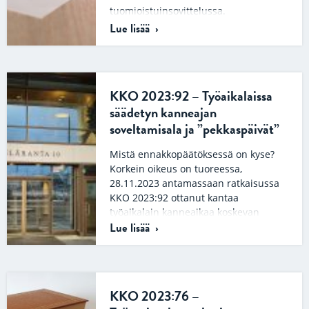
tuomioistuinsovittelussa.
Tuomioistuinsovittelu on
Lue lisää
oikeudenkäynnin vaihtoehto.
Tuomioistuin tarjoaa
sovittelumahdollisuutta…
KKO 2023:92 – Työaikalaissa
säädetyn kanneajan
soveltamisala ja ”pekkaspäivät”
Mistä ennakkopäätöksessä on kyse?
Korkein oikeus on tuoreessa,
28.11.2023 antamassaan ratkaisussa
KKO 2023:92 ottanut kantaa
työaikalain kanneaikaa koskevan
Lue lisää
säännöksen soveltamisalaan….
KKO 2023:76 –