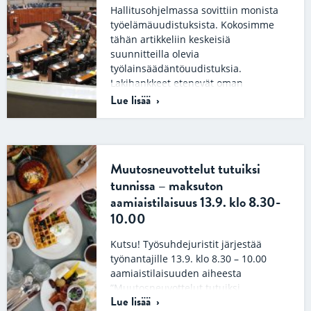
Hallitusohjelmassa sovittiin monista
työelämäuudistuksista. Kokosimme
tähän artikkeliin keskeisiä
suunnitteilla olevia
työlainsäädäntöuudistuksia.
Lakihankkeet etenevät oman
aikataulunsa mukaisesti ja mikään
Lue lisää
muutoksista ei…
Muutosneuvottelut tutuiksi
tunnissa – maksuton
aamiaistilaisuus 13.9. klo 8.30-
10.00
Kutsu! Työsuhdejuristit järjestää
työnantajille 13.9. klo 8.30 – 10.00
aamiaistilaisuuden aiheesta
”Muutosneuvottelut tutuiksi
Lue lisää
tunnissa”. Juristimme kertovat