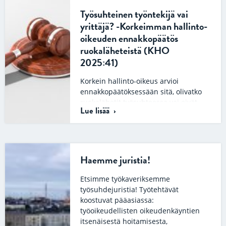
Työsuhteinen työntekijä vai
yrittäjä? -Korkeimman hallinto-
oikeuden ennakkopäätös
ruokaläheteistä (KHO
2025:41)
Korkein hallinto-oikeus arvioi
ennakkopäätöksessään sitä, olivatko
ruokalähetit työsuhteessa vai eivät.
Lue lisää
Lisäksi korkein hallinto-oikeus arvioi,
sovellettiinko lähetteihin työaikalakia
vai ei. Ruokalähettien…
Haemme juristia!
Etsimme työkaveriksemme
työsuhdejuristia! Työtehtävät
koostuvat pääasiassa:
työoikeudellisten oikeudenkäyntien
itsenäisestä hoitamisesta,