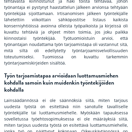
tehtävästä kiinnostunut ja haki toista tehtävää, johon
työnantaja ei pystynyt haastattelun jälkeen arvionsa tehtyään
työntekijää sijoittamaan. Irtisanomisen jälkeen työntekijälle
lähetettiin viikoittain sähköpostitse listaus kaikista
konserniyhtiöissä avoinna olleista työpaikoista ja kirjeissä oli
kuvattu tehtäviä ja ohjeet miten toimia, jos joku paikka
kiinnostaisi työntekijää. Työtuomioistuin arvioi, että
työnantajan noudattama työn tarjoamistapa oli vastannut sitä,
mitä siltä oli edellytetty työntarjoamisvelvollisuuden
toteutumiseksi. Tuomiossa on kuvattu tarkemmin
työntarjoamiskirjeiden sisältöä.
Työn tarjoamistapaa arvioidaan luottamusmiehen
kohdalla samoin kuin muidenkin työntekijöiden
kohdalla
Lainsäädännössä ei ole säännöksiä siitä, miten tarjous
uudesta työstä on esitettävä niin sanotulle tavalliselle
työntekijälle tai luottamusmiehelle. Myöskään tapauksessa
sovelletussa työehtosopimuksessa ei ole määräyksiä siitä,
miten tarjous uudesta työstä on esitettävä luottamusmiehelle,
jonka työ on päättynyt kokonaan. Oikeuskäytännössä on