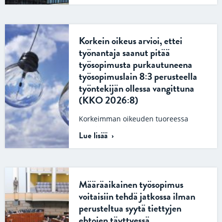
oikeudellisen neuvonnan…
Korkein oikeus arvioi, ettei
työnantaja saanut pitää
työsopimusta purkautuneena
työsopimuslain 8:3 perusteella
työntekijän ollessa vangittuna
(KKO 2026:8)
Korkeimman oikeuden tuoreessa
ennakkopäätöksessä käsitellään
Lue lisää
työsopimuksen purkautuneena
pitämistä. Tapauksessa työntekijä oli
ollut poissa työstä, koska hänet oli
vangittu rikoksesta epäiltynä….
Määräaikainen työsopimus
voitaisiin tehdä jatkossa ilman
perusteltua syytä tiettyjen
ehtojen täyttyessä