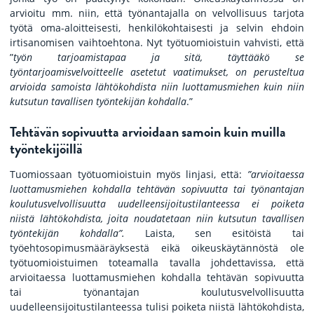
arvioitu mm. niin, että työnantajalla on velvollisuus tarjota
työtä oma-aloitteisesti, henkilökohtaisesti ja selvin ehdoin
irtisanomisen vaihtoehtona. Nyt työtuomioistuin vahvisti, että
”
työn tarjoamistapaa ja sitä, täyttääkö se
työntarjoamisvelvoitteelle asetetut vaatimukset, on perusteltua
arvioida samoista lähtökohdista niin luottamusmiehen kuin niin
kutsutun tavallisen työntekijän kohdalla
.”
Tehtävän sopivuutta arvioidaan samoin kuin muilla
työntekijöillä
Tuomiossaan työtuomioistuin myös linjasi, että:
”arvioitaessa
luottamusmiehen kohdalla tehtävän sopivuutta tai työnantajan
koulutusvelvollisuutta uudelleensijoitustilanteessa ei poiketa
niistä lähtökohdista, joita noudatetaan niin kutsutun tavallisen
työntekijän kohdalla”.
Laista, sen esitöistä tai
työehtosopimusmääräyksestä eikä oikeuskäytännöstä ole
työtuomioistuimen toteamalla tavalla johdettavissa, että
arvioitaessa luottamusmiehen kohdalla tehtävän sopivuutta
tai työnantajan koulutusvelvollisuutta
uudelleensijoitustilanteessa tulisi poiketa niistä lähtökohdista,