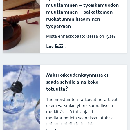
muuttaminen – työaikamuodon
muuttaminen – palkattoman
ruokatunnin lisääminen
työpäivään
Mistä ennakkopäätöksessä on kyse?
Tuoreessa ennakkopäätöksessään
Lue lisää
korkein oikeus arvioi, oliko
työnantajalla oikeus työnjohto-
oikeutensa nojalla muuttaa
työntekijöiden työaikamuotoa ja
lisätä työntekijöiden…
Miksi oikeudenkäynnissä ei
saada selville aina koko
totuutta?
Tuomioistuinten ratkaisut herättävät
usein varsinkin yhteiskunnallisesti
merkittävissä tai laajasti
mediahuomiota saaneissa jutuissa
paljon tunteita ja julkista
keskustelua. Ratkaisuja kuvaillaan