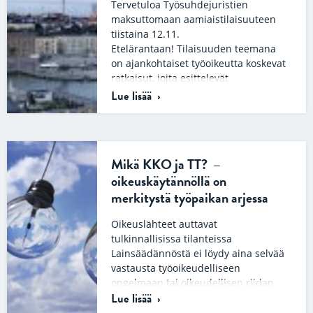
Tervetuloa Työsuhdejuristien
maksuttomaan aamiaistilaisuuteen
tiistaina 12.11.
Etelärantaan! Tilaisuuden teemana
on ajankohtaiset työoikeutta koskevat
ratkaisut, joita esittelevät
työsuhdejuristimme Emma ja Elina.
Lue lisää
Tilaisuus…
Mikä KKO ja TT? –
oikeuskäytännöllä on
merkitystä työpaikan arjessa
Oikeuslähteet auttavat
tulkinnallisissa tilanteissa
Lainsäädännöstä ei löydy aina selvää
vastausta työoikeudelliseen
ongelmaan tai oikeudellisen riidan
Lue lisää
kohteena olevaan kysymykseen.
Päinvastoin lainsäädäntö…