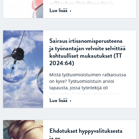
palkkauksen läpinäkyvyyden ja
Lue lisää
täytäntöönpanomekanismien avulla,
tuttavallisemmin palkka-
avoimuusdirektiivi, on EU:n…
Sairaus irtisanomisperusteena
ja työnantajan velvoite selvittää
kohtuulliset mukautukset (TT
2024:64)
Mistä työtuomioistuimen ratkaisussa
on kyse? Työtuomioistuin arvioi
tapausta, jossa työntekijä oli
irtisanottu työkyvyn olennaisen ja
Lue lisää
pitkäaikaisen vähentymisen
perusteella. Työntekijä oli…
Ehdotukset hyppyvalituksesta
ja ns.