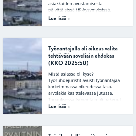
asiakkaiden avustamisesta
päivittäisissä HR-kysymyksissä,
erilaisten työnantajan kirjelmien ja
Lue lisää
materiaalien laatimisesta,…
Työnantajalla oli oikeus valita
tehtävään soveliain ehdokas
(KKO 2025:50)
Mistä asiassa oli kyse?
Työsuhdejuristit avusti työnantajaa
korkeimmassa oikeudessa tasa-
arvolakia käsittelevässä jutussa.
Tapauksessa työnantaja oli hakenut
Lue lisää
palvelukseensa asiantuntijaa.
Työpaikkailmoituksessa hakijoita…