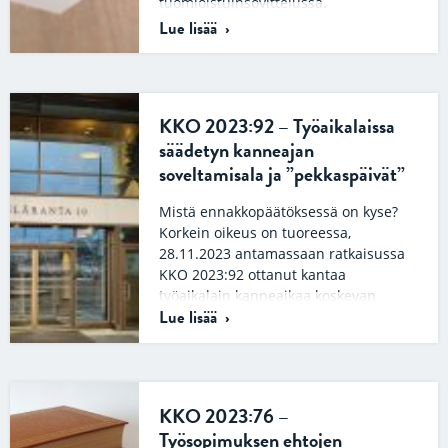
tuomioistuinsovittelussa.
Tuomioistuinsovittelu on
Lue lisää
oikeudenkäynnin vaihtoehto.
Tuomioistuin tarjoaa
sovittelumahdollisuutta…
KKO 2023:92 – Työaikalaissa
säädetyn kanneajan
soveltamisala ja ”pekkaspäivät”
Mistä ennakkopäätöksessä on kyse?
Korkein oikeus on tuoreessa,
28.11.2023 antamassaan ratkaisussa
KKO 2023:92 ottanut kantaa
työaikalain kanneaikaa koskevan
Lue lisää
säännöksen soveltamisalaan….
KKO 2023:76 –
Työsopimuksen ehtojen