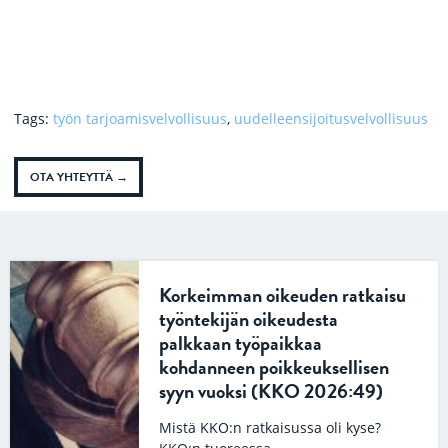
Tags:
työn tarjoamisvelvollisuus
,
uudelleensijoitusvelvollisuus
OTA YHTEYTTÄ
Korkeimman oikeuden ratkaisu
työntekijän oikeudesta
palkkaan työpaikkaa
kohdanneen poikkeuksellisen
syyn vuoksi (KKO 2026:49)
Mistä KKO:n ratkaisussa oli kyse?