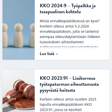
KKO 2024:9 – Työpalkka ja
tasapuolinen kohtelu
Mistä ennakkopäätöksessä on kyse?
Korkein oikeus antoi 5.2.2024
ennakkopäätöksen, jolla se tarkensi
aiempaa oikeuskäytäntöään liikkeen
luovutuksen aiheuttamien
palkkaerojen tasaamisvelvoitteesta
ja…
Lue lisää
KKO 2023:91 – Lisäkorvaus
työtapaturman aiheuttamasta
pysyvästä haitasta
Korkein oikeus antoi vuoden 2023
lopulla ennakkopäätöksen KKO
2023:91, jossa se käsitteli