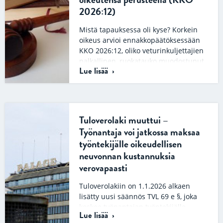
2026:12)
Mistä tapauksessa oli kyse? Korkein
oikeus arvioi ennakkopäätöksessään
KKO 2026:12, oliko veturinkuljettajien
palkallinen, ruokatauko muodostunut
Lue lisää
työsopimuksen ehdoksi pitkään
jatkuneen käytännön…
Tuloverolaki muuttui –
Työnantaja voi jatkossa maksaa
työntekijälle oikeudellisen
neuvonnan kustannuksia
verovapaasti
Tuloverolakiin on 1.1.2026 alkaen
lisätty uusi säännös TVL 69 e §, joka
koskee työnantajan työntekijälle
Lue lisää
maksamia tai korvaamia