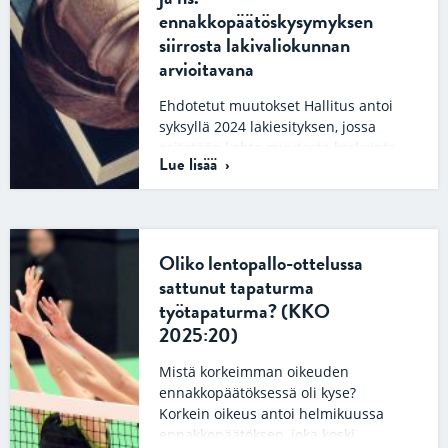
ennakkopäätöskysymyksen
siirrosta lakivaliokunnan
arvioitavana
Ehdotetut muutokset Hallitus antoi
syksyllä 2024 lakiesityksen, jossa
esitetään kahta muutosta korkeinta
Lue lisää
oikeutta koskeviin säännöksiin. Esitys
on ollut nyt lakivaliokunnan…
Oliko lentopallo-ottelussa
sattunut tapaturma
työtapaturma? (KKO
2025:20)
Mistä korkeimman oikeuden
ennakkopäätöksessä oli kyse?
Korkein oikeus antoi helmikuussa
ennakkopäätöksen, joka koski