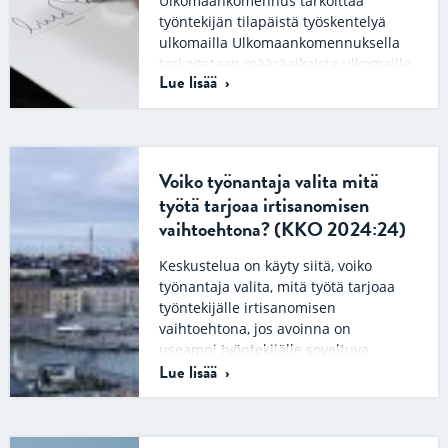
Ulkomaankomennus tarkoittaa
työntekijän tilapäistä työskentelyä
ulkomailla Ulkomaankomennuksella
tarkoitetaan määräaikaista ulkomaille
Lue lisää
suuntautuvaa työkomennusta eli sitä,
kun yritys lähettää työntekijänsä
työskentelemään tilapäisesti…
Voiko työnantaja valita mitä
työtä tarjoaa irtisanomisen
vaihtoehtona? (KKO 2024:24)
Keskustelua on käyty siitä, voiko
työnantaja valita, mitä työtä tarjoaa
työntekijälle irtisanomisen
vaihtoehtona, jos avoinna on
useampi työntekijälle soveltuva
Lue lisää
tehtävä….