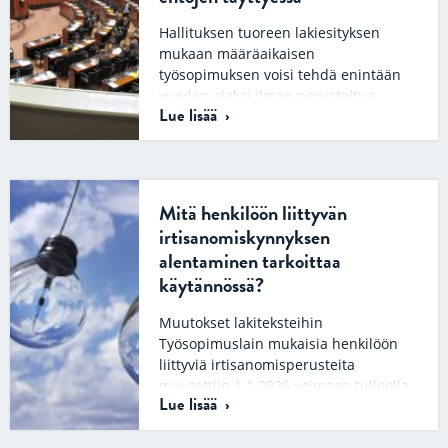
Hallituksen tuoreen lakiesityksen
mukaan määräaikaisen
työsopimuksen voisi tehdä enintään
vuoden ajaksi ilman perusteltua
Lue lisää
syytä, jos tietyt ehdot täyttyvät.
Muutoksen olisi…
Mitä henkilöön liittyvän
irtisanomiskynnyksen
alentaminen tarkoittaa
käytännössä?
Muutokset lakiteksteihin
Työsopimuslain mukaisia henkilöön
liittyviä irtisanomisperusteita
muutettiin 1.1.2026 voimaan tulleella
Lue lisää
lailla. Henkilöön liittyvää
irtisanomiskynnystä madallettiin ja