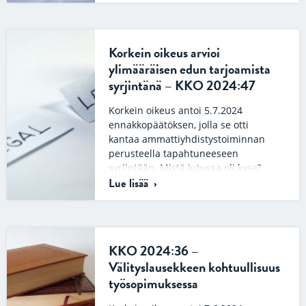
Korkein oikeus arvioi
ylimääräisen edun tarjoamista
syrjintänä – KKO 2024:47
Korkein oikeus antoi 5.7.2024
ennakkopäätöksen, jolla se otti
kantaa ammattiyhdistystoiminnan
perusteella tapahtuneeseen
syrjintään. Mistä jutussa oli kyse?
Lue lisää
Kantajat työskentelivät ajoneuvojen…
KKO 2024:36 –
Välityslausekkeen kohtuullisuus
työsopimuksessa