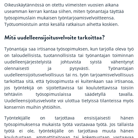
Oikeuskäytännössä on otettu viimeisten vuosien aikana
useamman kerran kantaa siihen, miten työnantaja täyttää
työsopimuslain mukaisen työntarjoamisvelvoitteensa.
Työtuomioistuin antoi kesällä ratkaisun aihetta koskien.
Mitä uudelleensijoitusvelvoite tarkoittaa?
Työnantaja saa irtisanoa työsopimuksen, kun tarjolla oleva työ
on taloudellisista, tuotannollisista tai työnantajan toiminnan
uudelleenjärjestelyistä johtuvista syistä vähentynyt
olennaisesti ja pysyvästi. Työnantajan
uudelleensijoitusvelvollisuus tai ns. työn tarjoamisvelvollisuus
tarkoittaa sitä, että työsopimusta ei kuitenkaan saa irtisanoa,
jos työntekijä on sijoitettavissa tai koulutettavissa toisiin
tehtäviin työsopimuslaissa säädetyllä tavalla.
Uudelleensijoitusvelvoite voi ulottua tietyissä tilanteissa myös
konsernin muihin yhtiöihin.
Työntekijälle on tarjottava ensisijaisesti hänen
työsopimuksensa mukaista työtä vastaavaa työtä. Jos tällaista
työtä ei ole, työntekijälle on tarjottava muuta hänen
koulutustaan, ammattitaitoaan tai kokemustaan vastaavaa