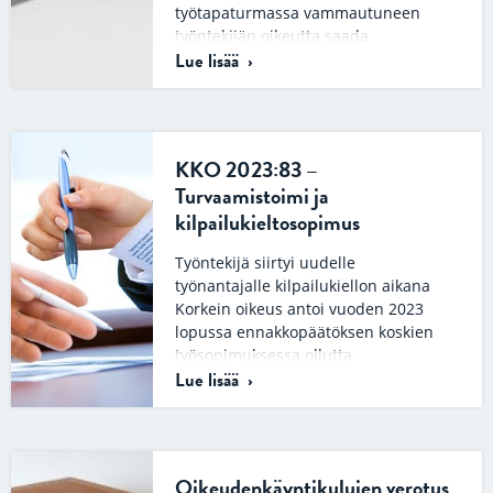
työtapaturmassa vammautuneen
työntekijän oikeutta saada
Lue lisää
lisäkorvausta pysyvästä haitasta….
KKO 2023:83 –
Turvaamistoimi ja
kilpailukieltosopimus
Työntekijä siirtyi uudelle
työnantajalle kilpailukiellon aikana
Korkein oikeus antoi vuoden 2023
lopussa ennakkopäätöksen koskien
työsopimuksessa ollutta
Lue lisää
kilpailukieltoa ja turvaamistoimea.
Tapauksessa…
Oikeudenkäyntikulujen verotus