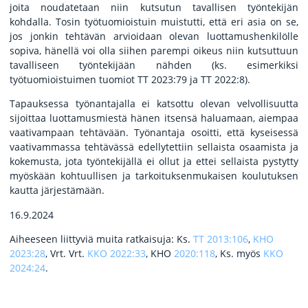
joita noudatetaan niin kutsutun tavallisen työntekijän
kohdalla. Tosin työtuomioistuin muistutti, että eri asia on se,
jos jonkin tehtävän arvioidaan olevan luottamushenkilölle
sopiva, hänellä voi olla siihen parempi oikeus niin kutsuttuun
tavalliseen työntekijään nähden (ks. esimerkiksi
työtuomioistuimen tuomiot TT 2023:79 ja TT 2022:8).
Tapauksessa työnantajalla ei katsottu olevan velvollisuutta
sijoittaa luottamusmiestä hänen itsensä haluamaan, aiempaa
vaativampaan tehtävään. Työnantaja osoitti, että kyseisessä
vaativammassa tehtävässä edellytettiin sellaista osaamista ja
kokemusta, jota työntekijällä ei ollut ja ettei sellaista pystytty
myöskään kohtuullisen ja tarkoituksenmukaisen koulutuksen
kautta järjestämään.
16.9.2024
Aiheeseen liittyviä muita ratkaisuja: Ks.
TT 2013:106
,
KHO
2023:28
, Vrt. Vrt.
KKO 2022:33
, KHO
2020:118
, Ks. myös
KKO
2024:24
.