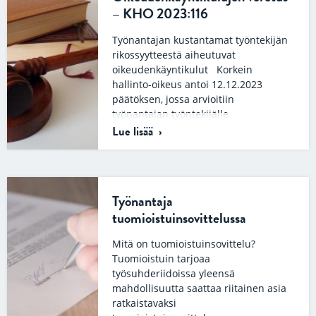
– KHO 2023:116
Työnantajan kustantamat työntekijän
rikossyytteestä aiheutuvat
oikeudenkäyntikulut Korkein
hallinto-oikeus antoi 12.12.2023
päätöksen, jossa arvioitiin
työnantajan työntekijälle
kustantamien neuvonta-ja
Lue lisää
oikeudenkäyntikulujen verotusta.
Tapauksessa…
Työnantaja
tuomioistuinsovittelussa
Mitä on tuomioistuinsovittelu?
Tuomioistuin tarjoaa
työsuhderiidoissa yleensä
mahdollisuutta saattaa riitainen asia
ratkaistavaksi