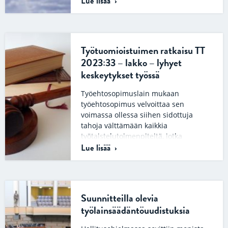
Lue lisää
monesti…
Työtuomioistuimen ratkaisu TT
2023:33 – lakko – lyhyet
keskeytykset työssä
Työehtosopimuslain mukaan
työehtosopimus velvoittaa sen
voimassa ollessa siihen sidottuja
tahoja välttämään kaikkia
työtaistelutoimenpiteitä, jotka
Lue lisää
kohdistuvat työehtosopimukseen
kokonaisuudessaan tai johonkin
sen…
Suunnitteilla olevia
työlainsäädäntöuudistuksia