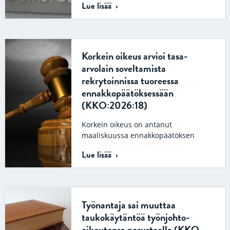
Lue lisää
pääluottamusmiehen kuormalavojen
valmistuslinjalta
kaapelikelatuotannon
tuotantohenkilöksi. Työnantaja oli…
Korkein oikeus arvioi tasa-
arvolain soveltamista
rekrytoinnissa tuoreessa
ennakkopäätöksessään
(KKO:2026:18)
Korkein oikeus on antanut
maaliskuussa ennakkopäätöksen
tasa-arvolain soveltamisesta.
Lue lisää
Tapauksessa ulkoasiainhallintolain
mukaisessa lähetystöneuvoksen
virassa työskennellyt A oli
ulkomaanedustuksen
siirtokierroksella ilmoittautunut
Työnantaja sai muuttaa
kahteen…
taukokäytäntöä työnjohto-
oikeutensa perusteella (KKO