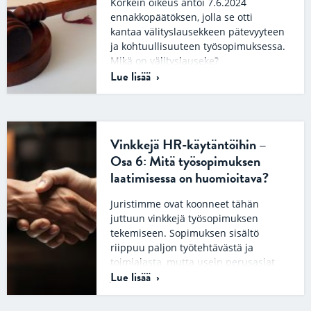
Korkein oikeus antoi 7.6.2024
ennakkopäätöksen, jolla se otti
kantaa välityslausekkeen pätevyyteen
ja kohtuullisuuteen työsopimuksessa.
Mikä on välityslauseke?
Lue lisää
Välityslausekkeella tarkoitetaan
sopimuksen…
Vinkkejä HR-käytäntöihin –
Osa 6: Mitä työsopimuksen
laatimisessa on huomioitava?
Juristimme ovat koonneet tähän
juttuun vinkkejä työsopimuksen
tekemiseen. Sopimuksen sisältö
riippuu paljon työtehtävästä ja
toimialasta, mutta usein perusasiat
Lue lisää
ja mietittävät…