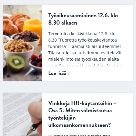
Työoikeusaamiainen 12.6. klo
8.30 alkaen
Tervetuloa keskiviikkona 12.6. klo
8.30 ”Tuoretta työoikeuskäytäntöä
tunnissa” – aamiaistilaisuuteemme!
Tilaisuudessa juristimme esittelevät
mielenkiintoisia työoikeuden alalta
annettuja ennakkopäätöksiä koskien
mm….
Lue lisää
Vinkkejä HR-käytäntöihin –
Osa 5: Miten valmistautua
työntekijän
ulkomaankomennukseen?