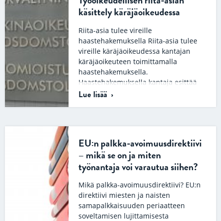
Työoikeudellisen riita-asian
käsittely käräjäoikeudessa
Riita-asia tulee vireille
haastehakemuksella Riita-asia tulee
vireille käräjäoikeudessa kantajan
käräjäoikeuteen toimittamalla
haastehakemuksella.
Haastehakemuksella kantaja esittää
tuomioistuimelle kanteen eli
Lue lisää
vaatimuksensa saada…
EU:n palkka-avoimuusdirektiivi
– mikä se on ja miten
työnantaja voi varautua siihen?
Mikä palkka-avoimuusdirektiivi? EU:n
direktiivi miesten ja naisten
samapalkkaisuuden periaatteen
soveltamisen lujittamisesta