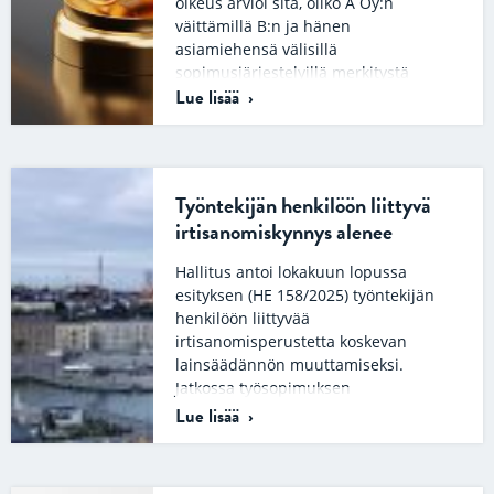
oikeus arvioi sitä, oliko A Oy:n
väittämillä B:n ja hänen
asiamiehensä välisillä
sopimusjärjestelyillä merkitystä
Lue lisää
oikeudenkäymiskaaren 21 luvun
mukaista…
Työntekijän henkilöön liittyvä
irtisanomiskynnys alenee
Hallitus antoi lokakuun lopussa
esityksen (HE 158/2025) työntekijän
henkilöön liittyvää
irtisanomisperustetta koskevan
lainsäädännön muuttamiseksi.
Jatkossa työsopimuksen
irtisanomiseen riittäisi asiallinen
Lue lisää
syy…