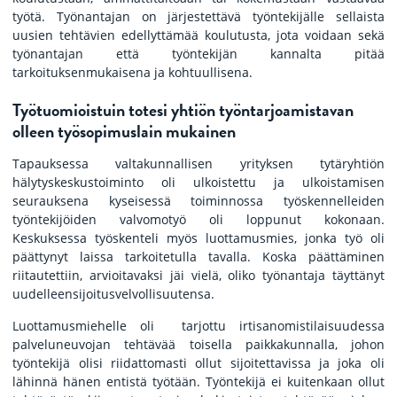
työtä. Työnantajan on järjestettävä työntekijälle sellaista
uusien tehtävien edellyttämää koulutusta, jota voidaan sekä
työnantajan että työntekijän kannalta pitää
tarkoituksenmukaisena ja kohtuullisena.
Työtuomioistuin totesi yhtiön työntarjoamistavan
olleen työsopimuslain mukainen
Tapauksessa valtakunnallisen yrityksen tytäryhtiön
hälytyskeskustoiminto oli ulkoistettu ja ulkoistamisen
seurauksena kyseisessä toiminnossa työskennelleiden
työntekijöiden valvomotyö oli loppunut kokonaan.
Keskuksessa työskenteli myös luottamusmies, jonka työ oli
päättynyt laissa tarkoitetulla tavalla. Koska päättäminen
riitautettiin, arvioitavaksi jäi vielä, oliko työnantaja täyttänyt
uudelleensijoitusvelvollisuutensa.
Luottamusmiehelle oli tarjottu irtisanomistilaisuudessa
palveluneuvojan tehtävää toisella paikkakunnalla, johon
työntekijä olisi riidattomasti ollut sijoitettavissa ja joka oli
lähinnä hänen entistä työtään. Työntekijä ei kuitenkaan ollut