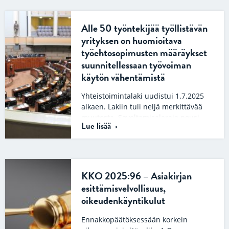
jatkossa työnantaja saa…
Alle 50 työntekijää työllistävän
yrityksen on huomioitava
työehtosopimusten määräykset
suunnitellessaan työvoiman
käytön vähentämistä
Yhteistoimintalaki uudistui 1.7.2025
alkaen. Lakiin tuli neljä merkittävää
muutosta. Soveltamisalaraja nousi
Lue lisää
siten, että lakia sovelletaan suurelta
osin vain vähintään 50…
KKO 2025:96 – Asiakirjan
esittämisvelvollisuus,
oikeudenkäyntikulut
Ennakkopäätöksessään korkein