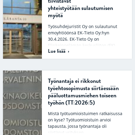
tiivistävät
yhteistyötään sulautumisen
myötä
Työsuhdejuristit Oy on sulautunut
emoyhtiöönsä EK-Tieto Oy:hyn
30.4.2026. EK-Tieto Oy on
Elinkeinoelämän keskusliiton (EK)
Lue lisää
omistama yritys, joka tarjoaa
yrityksille koulutusta…
Työnantaja ei rikkonut
työehtosopimusta siirtäessään
pääluottamusmiehen toiseen
työhön (TT:2026:5)
Mistä työtuomioistuimen ratkaisussa
on kyse? Työtuomioistuin arvioi
tapausta, jossa työnantaja oli
siirtänyt yrityksen