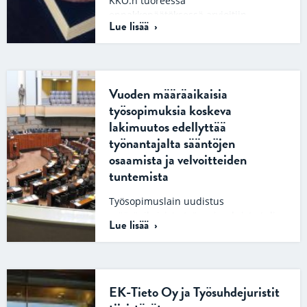
KKO:n tuoreessa
ennakkopäätöksessä arvioitiin
Lue lisää
tapausta, jossa työnantaja oli
katsonut koulunkäynninohjaaja A:n
työnteon estyneen
koronaviruspandemiasta
johtuneiden…
Vuoden määräaikaisia
työsopimuksia koskeva
lakimuutos edellyttää
työnantajalta sääntöjen
osaamista ja velvoitteiden
tuntemista
Työsopimuslain uudistus
määräaikaisista työsopimuksista tuli
Lue lisää
voimaan 1.6.2026. Lakimuutoksen
myötä enintään vuoden kestävän
määräaikaisen työsopimuksen voi
solmia ilman perusteltua syytä.
Laissa…
EK-Tieto Oy ja Työsuhdejuristit