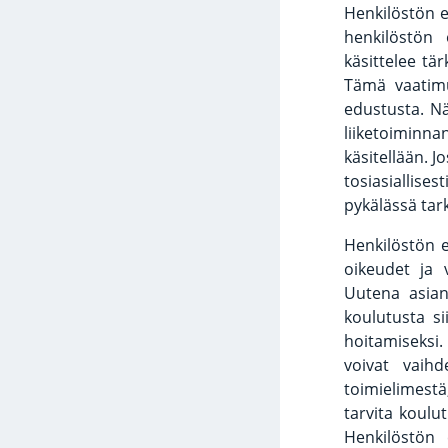
Henkilöstön e
henkilöstön 
käsittelee tä
Tämä vaatimu
edustusta. Nä
liiketoiminn
käsitellään. 
tosiasiallises
pykälässä tark
Henkilöstön e
oikeudet ja v
Uutena asian
koulutusta s
hoitamiseksi.
voivat vaihd
toimielimestä
tarvita koulut
Henkilöstön 