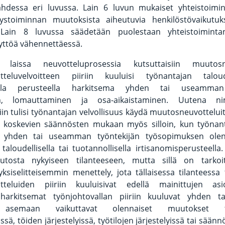
hdessa eri luvussa. Lain 6 luvun mukaiset yhteistoimin
tystoiminnan muutoksista aiheutuvia henkilöstövaikutuk
ä. Lain 8 luvussa säädetään puolestaan yhteistoimintan
yttöä vähennettäessä.
a laissa neuvotteluprosessia kutsuttaisiin muutosneu
teluvelvoitteen piiriin kuuluisi työnantajan taloud
sella perusteella harkitsema yhden tai useamman
en, lomauttaminen ja osa-aikaistaminen. Uutena n
kiin tulisi työnantajan velvollisuus käydä muutosneuvottelui
 koskevien säännösten mukaan myös silloin, kun työnant
 yhden tai useamman työntekijän työsopimuksen olen
 taloudellisella tai tuotannollisella irtisanomisperusteella
uutosta nykyiseen tilanteeseen, mutta sillä on tarkoi
 yksiselitteisemmin menettely, jota tällaisessa tilanteessa 
teluiden piiriin kuuluisivat edellä mainittujen asi
 harkitsemat työnjohtovallan piiriin kuuluvat yhden 
n asemaan vaikuttavat olennaiset muutokset työ
ä, töiden järjestelyissä, työtilojen järjestelyissä tai säänn