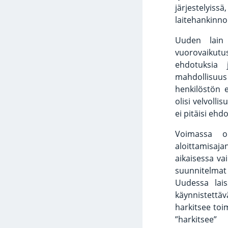
järjestelyis
laitehankinnoi
Uuden lain 
vuorovaikutu
ehdotuksia 
mahdollisuus 
henkilöstön e
olisi velvolli
ei pitäisi eh
Voimassa ol
aloittamisaja
aikaisessa va
suunnitelmat 
Uudessa lais
käynnistettäv
harkitsee toim
”harkitsee”