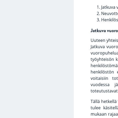
Jatkuva 
Neuvotte
Henkilös
Jatkuva vuor
Uuteen yhteis
Jatkuva vuoro
vuoropuhelua
työyhteisön k
henkilöstömää
henkilöstön 
voitaisiin t
vuodessa jä
toteutustavat 
Tällä hetkellä
tulee käsitel
mukaan rajaa