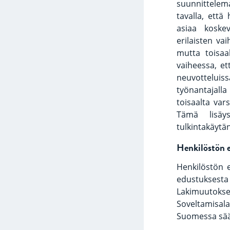
suunnittelema
tavalla, että
asiaa koske
erilaisten vai
mutta toisaa
vaiheessa, e
neuvotteluis
työnantajall
toisaalta var
Tämä lisäys
tulkintakäytä
Henkilöstön e
Henkilöstön e
edustuksesta 
Lakimuutoksen
Soveltamisala
Suomessa sään