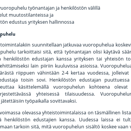
vuoropuhelu työnantajan ja henkilöstön välillä
lut muutostilanteissa ja
tön edustus yrityksen hallinnossa
opuhelu
toimintalakiin suunnitellaan jatkuvaa vuoropuhelua koskev
puhelu tarkoittaisi sitä, että työnantajan olisi käytävä s
 henkilöstön edustajan kanssa yrityksen tai yhteisön t
ehittämiseksi lain piiriin kuuluvissa asioissa. Vuoropuhelua
rästä riippuen vähintään 2-4 kertaa vuodessa, jolleivat 
edustaja toisin sovi. Henkilöstön edustajan puuttuess
oteuttaa käsittelemällä vuoropuhelun kohteena olevat
rjestettävässä yhteisessä tilaisuudessa. Vuoropuhel
jätettäisiin työpaikalla sovittavaksi.
 voimassa olevassa yhteistoimintalaissa on täsmällinen lista 
lä henkilöstön edustajien kanssa. Uudessa laissa ei tult
maan tarkoin sitä, mitä vuoropuhelun sisältö koskee vaan