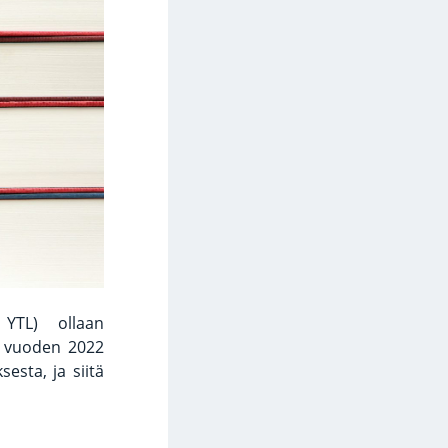
, YTL) ollaan
an vuoden 2022
esta, ja siitä