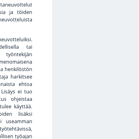
taneuvottelut
sia ja töiden
euvotteluista
votteluiksi.
ellisella tai
 työntekijän
imenomaisena
ta henkilöstön
aja harkitsee
naista ehtoa
. Lisäys ei tuo
tus ohjeistaa
tulee käyttää.
oiden lisäksi
tai useamman
tehtävissä,
öllisen työajan