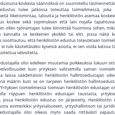
dustusta koskevia säännöksiä on suunniteltu täsmennettäv
edustus tulee jatkossa toteuttaa toimielimessä, joka tos
rkeitä liiketoimintaa, taloutta ja henkilöstön asemaa koskev
s koskee sekä sopimuksen että lain nojalla tapahtuva
in ollen työnantajan tulee kiinnittää huomiota siihen, mik
an kannalta se keskeinen yksikkö tai elin, jossa näitä k
Jos osoittautuu, että henkilöstön edustus toteutetaan toimie
ti ei tule käsiteltäväksi kyseisiä asioita, ei sen voida katsoa 
oitettua velvoitetta.
dustajalla olisi edelleen muutamia poikkeuksia lukuun ot
elvollisuudet kuin yrityksen valitsemilla saman toimieli
a laissa säädettäisiin henkilöstön hallintoedustajan oik
iinä määrin kuin se on tarpeen henkilöstön hallintoedust
 Yrityksen toimielimessä toimivan henkilöstön edustajan 
ella riippuen henkilöstön edustajan taustasta, yrityk
, jossa henkilöstön edustus on järjestetty. Henkilöstön 
usta esimerkiksi yritystalouteen, yrityshallintoon tai juridii
edustajalla olisi oikeus myös saada riittävästi vapaut