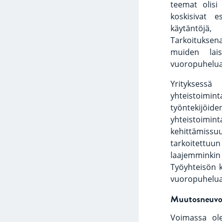
teemat olisi
koskisivat e
käytäntöjä,
Tarkoituksena 
muiden lais
vuoropuhelua 
Yritykses
yhteistoimi
työntekijöid
yhteistoim
kehittämissu
tarkoitettuun
laajemminkin 
Työyhteisön k
vuoropuhelua
Muutosneuvo
Voimassa ole