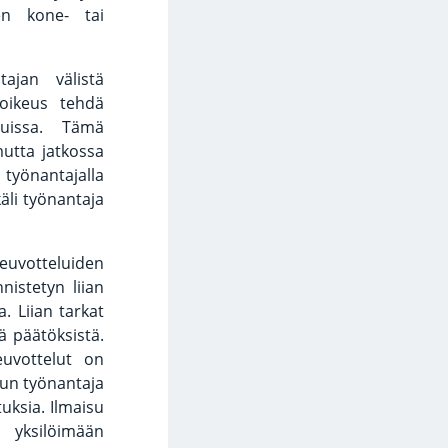
ten kone- tai
ajan välistä
 oikeus tehdä
luissa. Tämä
mutta jatkossa
 työnantajalla
käli työnantaja
uvotteluiden
istetyn liian
. Liian tarkat
ä päätöksistä.
euvottelut on
kun työnantaja
tuksia. Ilmaisu
 yksilöimään