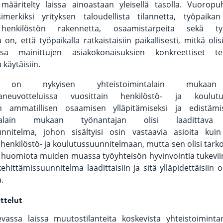
 määritelty laissa ainoastaan yleisellä tasolla. Vuorop
simerkiksi yrityksen taloudellista tilannetta, työpaika
 henkilöstön rakennetta, osaamistarpeita sekä työh
on, että työpaikalla ratkaistaisiin paikallisesti, mitkä oli
sa mainittujen asiakokonaisuksien konkreettiset te
käytäisiin.
sä on nykyisen yhteistoimintalain mukaan 
ntaneuvotteluissa vuosittain henkilöstö- ja koulutu
en ammatillisen osaamisen ylläpitämiseksi ja edistäm
intalain mukaan työnantajan olisi laadittava 
unnitelma, johon sisältyisi osin vastaavia asioita kui
 henkilöstö- ja koulutussuunnitelmaan, mutta sen olisi tarkoi
huomiota muiden muassa työyhteisön hyvinvointia tukeviin
ehittämissuunnitelma laadittaisiin ja sitä ylläpidettäisiin 
.
ttelut
vassa laissa muutostilanteita koskevista yhteistoimintan