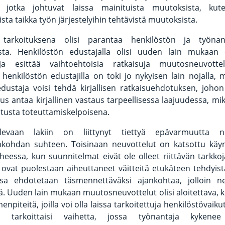
sä, jotka johtuvat laissa mainituista muutoksista, ku
sta taikka työn järjestelyihin tehtävistä muutoksista.
tarkoituksena olisi parantaa henkilöstön ja työnant
sta. Henkilöstön edustajalla olisi uuden lain mukaan
ja esittää vaihtoehtoisia ratkaisuja muutosneuvotte
henkilöstön edustajilla on toki jo nykyisen lain nojalla, 
dustaja voisi tehdä kirjallisen ratkaisuehdotuksen, johon
suus antaa kirjallinen vastaus tarpeellisessa laajuudessa, mi
dotusta toteuttamiskelpoisena.
evaan lakiin on liittynyt tiettyä epävarmuutta ne
nkohdan suhteen. Toisinaan neuvottelut on katsottu käynn
iheessa, kun suunnitelmat eivät ole olleet riittävän tarkkoja
ovat puolestaan aiheuttaneet väitteitä etukäteen tehdyist
sa ehdotetaan täsmennettäväksi ajankohtaa, jolloin n
ä. Uuden lain mukaan muutosneuvottelut olisi aloitettava, 
enpiteitä, joilla voi olla laissa tarkoitettuja henkilöstövaiku
 tarkoittaisi vaihetta, jossa työnantaja kykenee