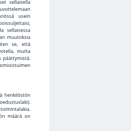
et sellaisella
euvottelemaan
nnössä usein
oissuljettaisi,
a sellaisessa
aan muutoksia
iten se, että
otella, mutta
n päättymistä.
omioistuimen
lä henkilöstön
oedustuslaki).
toimintalakia.
östön määrä on