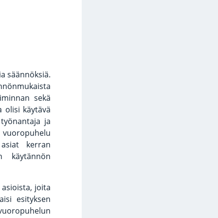
ia säännöksiä.
äännönmukaista
oiminnan sekä
 olisi käytävä
työnantaja ja
a vuoropuhelu
 asiat kerran
un käytännön
asioista, joita
aisi esityksen
 vuoropuhelun