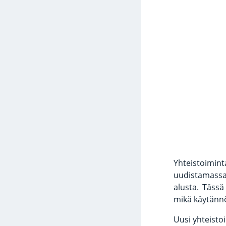
Yhteistoimin
uudistamassa,
alusta. Tässä
mikä käytännö
Uusi yhteisto