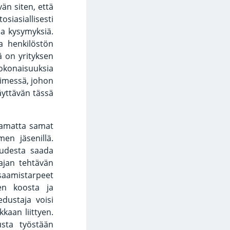
än siten, että
iasiallisesti
ia kysymyksiä.
a henkilöstön
ä on yrityksen
okonaisuuksia
limessä, johon
täyttävän tässä
tamatta samat
men jäsenillä.
eudesta saada
ajan tehtävän
osaamistarpeet
sen koosta ja
edustaja voisi
kkaan liittyen.
usta työstään