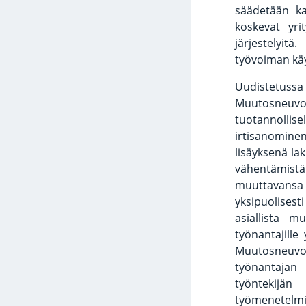
säädetään ka
koskevat yri
järjestelyit
työvoiman kä
Uudistetuss
Muutosneuvot
tuotannolli
irtisanomin
lisäyksenä la
vähentämistä
muuttavansa
yksipuolisesti
asiallista m
työnantajille
Muutosneuvot
työnantajan
työntekijä
työmenetelmiss