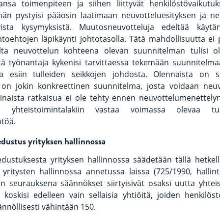
nsa toimenpiteen ja siihen liittyvät henkilöstövaikutuks
 hän pystyisi pääosin laatimaan neuvotteluesityksen ja n
vista kysymyksistä. Muutosneuvotteluja edeltää käytä
htoehtojen läpikäynti johtotasolla. Tätä mahdollisuutta ei p
lta neuvottelun kohteena olevan suunnitelman tulisi oll
ttä työnantaja kykenisi tarvittaessa tekemään suunnitelm
sa esiin tulleiden seikkojen johdosta. Olennaista on s
a on jokin konkreettinen suunnitelma, josta voidaan neuv
sinaista ratkaisua ei ole tehty ennen neuvottelumenettely
 yhteistoimintalakiin vastaa voimassa olevaa tu
ntöä.
dustus yrityksen hallinnossa
dustuksesta yrityksen hallinnossa säädetään tällä hetkel
yritysten hallinnossa annetussa laissa (725/1990, hallint
 seurauksena säännökset siirtyisivät osaksi uutta yhteis
 koskisi edelleen vain sellaisia yhtiöitä, joiden henkil
nöllisesti vähintään 150.