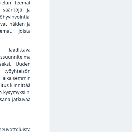
uhelun teemat
n sääntöjä ja
yvinvointia.
sivat näiden ja
emat, joista
laadittava
ssuunnitelma
iseksi. Uuden
työyhteisön
n aikaisemmin
tus kiinnittää
 kysymyksiin.
osana jatkuvaa
euvotteluista