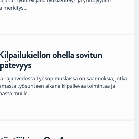
täjänä. Työntekijänä työskentelyn ja yrittäjyyden
a merkitys…
lpailukiellon ohella sovitun
 pätevyys
tä rajanvedosta Työsopimuslaissa on säännöksiä, jotka
tamasta työsuhteen aikana kilpailevaa toimintaa ja
masta muille…