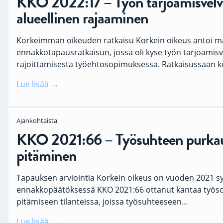
KKO 2022:17 – Työn tarjoamisvelv
alueellinen rajaaminen
Korkeimman oikeuden ratkaisu Korkein oikeus antoi m
ennakkotapausratkaisun, jossa oli kyse työn tarjoamisv
rajoittamisesta työehtosopimuksessa. Ratkaisussaan 
Lue lisää
Ajankohtaista
KKO 2021:66 – Työsuhteen purka
pitäminen
Tapauksen arviointia Korkein oikeus on vuoden 2021 
ennakkopäätöksessä KKO 2021:66 ottanut kantaa työ
pitämiseen tilanteissa, joissa työsuhteeseen…
Lue lisää