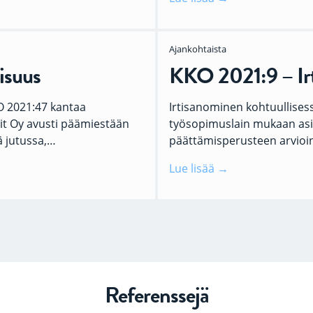
Ajankohtaista
isuus
KKO 2021:9 – Irt
O 2021:47 kantaa
Irtisanominen kohtuullises
tit Oy avusti päämiestään
työsopimuslain mukaan asia
 jutussa,…
päättämisperusteen arvioi
Lue lisää
Referenssejä