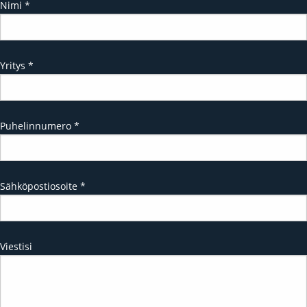
Nimi
*
Yritys
*
Puhelinnumero
*
Sähköpostiosoite
*
Viestisi