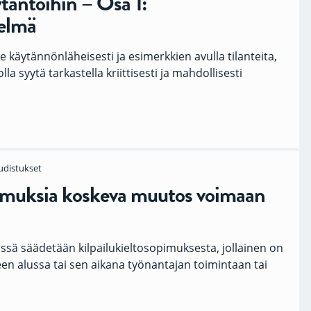
äntöihin – Osa 1:
telmä
 käytännönläheisesti ja esimerkkien avulla tilanteita,
la syytä tarkastella kriittisesti ja mahdollisesti
udistukset
pimuksia koskeva muutos voimaan
ssä säädetään kilpailukieltosopimuksesta, jollainen on
en alussa tai sen aikana työnantajan toimintaan tai