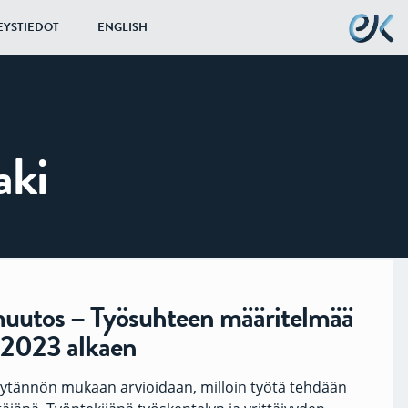
EYSTIEDOT
ENGLISH
aki
muutos – Työsuhteen määritelmää
.2023 alkaen
äytännön mukaan arvioidaan, milloin työtä tehdään