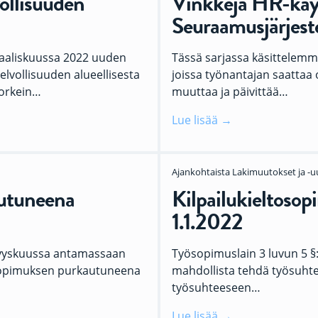
ollisuuden
Vinkkejä HR-käyt
Seuraamusjärjes
aaliskuussa 2022 uuden
Tässä sarjassa käsittelemme
elvollisuuden alueellisesta
joissa työnantajan saattaa ol
korkein…
muuttaa ja päivittää…
Lue lisää
Ajankohtaista
Lakimuutokset ja -u
utuneena
Kilpailukieltoso
1.1.2022
syyskuussa antamassaan
Työsopimuslain 3 luvun 5 §:
sopimuksen purkautuneena
mahdollista tehdä työsuhte
työsuhteeseen…
Lue lisää