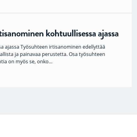
isanominen kohtuullisessa ajassa
sa ajassa Työsuhteen irtisanominen edellyttää
llista ja painavaa perustetta. Osa työsuhteen
ntia on myös se, onko…