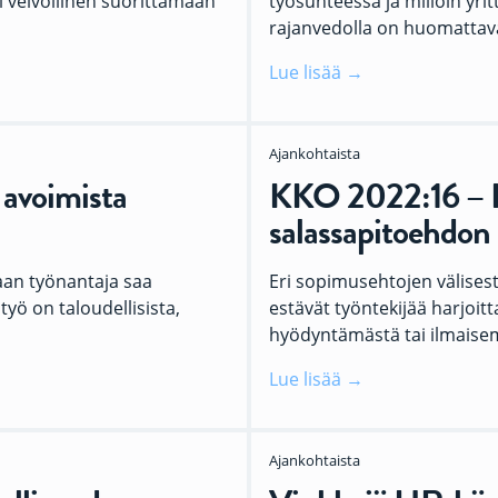
i vel­vol­li­nen suo­rit­ta­maan
työsuhteessa ja milloin yrit
rajanvedolla on huomattav
Lue lisää
Ajankohtaista
avoimista
KKO 2022:16 – Ki
salassapitoehdon
aan työnantaja saa
Eri sopimusehtojen välises
työ on taloudellisista,
estävät työntekijää harjoit
hyödyntämästä tai ilmaise
Lue lisää
Ajankohtaista