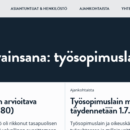
ASIANTUNTIJAT & HENKILÖSTÖ
AJANKOHTAISTA
YHT
ainsana:
työsopimusl
Ajankohtaista
 arvioitava
Työsopimuslain 
:80)
täydennetään 1.7
oli rik­ko­nut tas­a­puo­li­sen
Työsopimuslain ja oikeusk