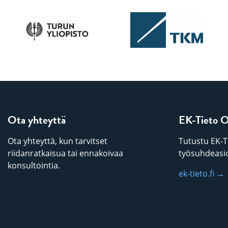
Ota yhteyttä
EK-Tieto 
Ota yhteyttä, kun tarvitset
Tutustu EK-T
riidanratkaisua tai ennakoivaa
työsuhdeasio
konsultointia.
ek-tieto.fi