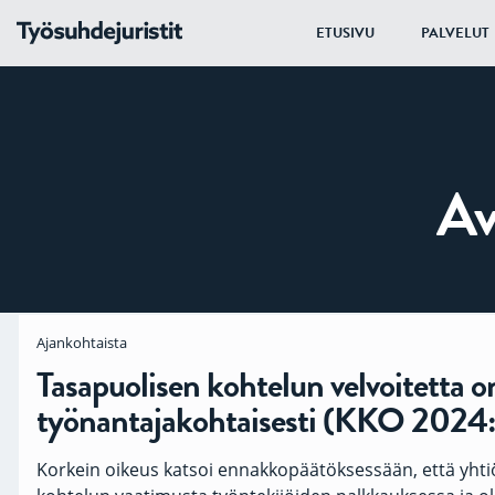
ETUSIVU
PALVELUT
Av
Ajankohtaista
Tasapuolisen kohtelun velvoitetta on
työnantajakohtaisesti (KKO 2024
Kor­kein oi­keus kat­soi en­nak­ko­pää­tök­ses­sään, että yh­tiö 