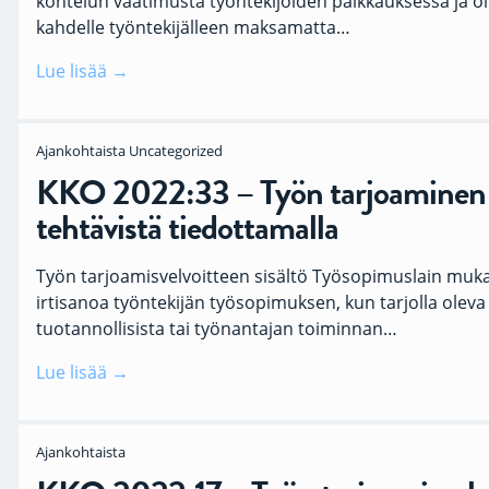
koh­te­lun vaa­ti­mus­ta työn­te­ki­jöi­den palk­kauk­ses­sa ja ol
kah­del­le työn­te­ki­jäl­leen mak­sa­mat­ta…
Lue lisää
Ajankohtaista
Uncategorized
KKO 2022:33 – Työn tarjoaminen 
tehtävistä tiedottamalla
Työn tarjoamisvelvoitteen sisältö Työsopimuslain muk
irtisanoa työntekijän työsopimuksen, kun tarjolla oleva 
tuotannollisista tai työnantajan toiminnan…
Lue lisää
Ajankohtaista