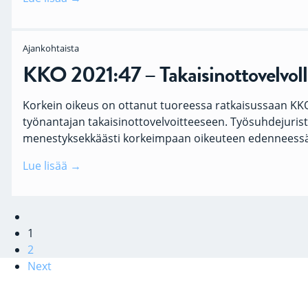
Ajankohtaista
KKO 2021:47 – Takaisinottovelvoll
Korkein oikeus on ottanut tuoreessa ratkaisussaan KK
työnantajan takaisinottovelvoitteeseen. Työsuhdejuris
menestyksekkäästi korkeimpaan oikeuteen edenneessä
Lue lisää
1
2
Next