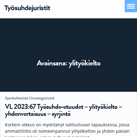
Avainsana:
ylityökielto
Ajankohtaista
Uncategorized
VL 2023:67 Työsuhde-etuudet – ylityökielto –
yhdenvertaisuus – syrjintä
Korkein oikeus on myöntänyt valitusluvan tapauksessa, jossa
ammattiliitto oli toimeenpannut ylityökiellon ja yhden päivän