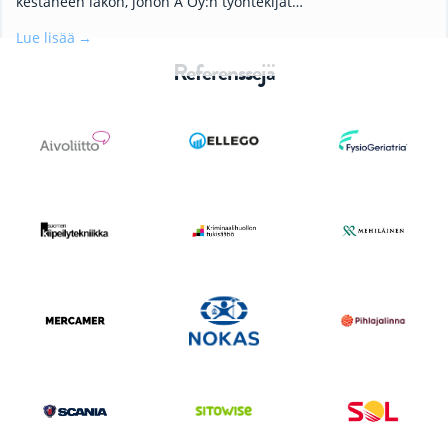
kestäneen lakon, johon A Oy:n työntekijät…
Lue lisää
Referenssejä