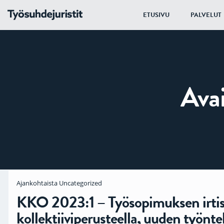
ETUSIVU
PALVELUT
Ava
Ajankohtaista
Uncategorized
KKO 2023:1 – Työsopimuksen irt
kollektiiviperusteella, uuden työnte