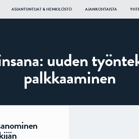
ASIANTUNTIJAT & HENKILÖSTÖ
AJANKOHTAISTA
YHT
insana:
uuden työntek
palkkaaminen
isanominen
kijän