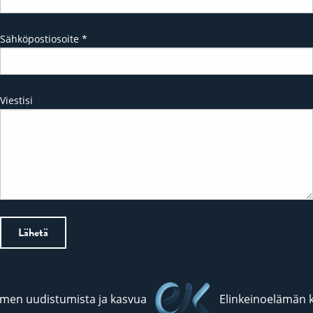
Sähköpostiosoite
*
Viestisi
en uudistumista ja kasvua
Elinkeinoelämän k