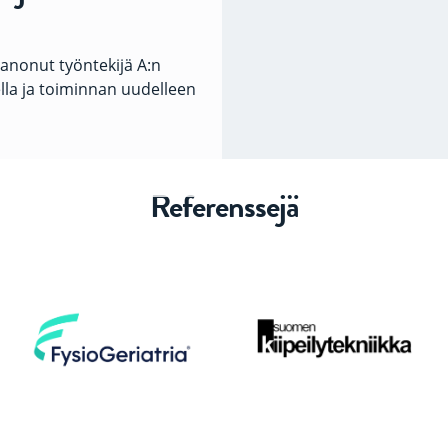
isanonut työntekijä A:n
ella ja toiminnan uudelleen
Referenssejä