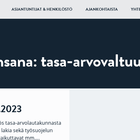
ASIANTUNTIJAT & HENKILÖSTÖ
AJANKOHTAISTA
YHT
nsana:
tasa-arvovaltu
6.2023
yös tasa-arvolautakunnasta
lakia sekä työsuojelun
 vaikuttavat mm….