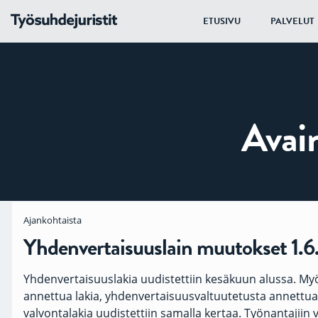
ETUSIVU
PALVELUT
Avai
Ajankohtaista
Yhdenvertaisuuslain muutokset 1.
Yhdenvertaisuuslakia uudistettiin kesäkuun alussa. M
annettua lakia, yhdenvertaisuusvaltuutetusta annettua 
valvontalakia uudistettiin samalla kertaa. Työnantajiin