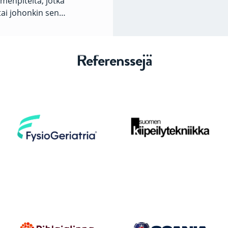
imenpiteitä, jotka
ai johonkin sen…
Referenssejä