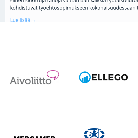
siihen sidottuja tahoja välttämään kaikkia työtaisteluto
kohdistuvat työehtosopimukseen kokonaisuudessaan t
Lue lisää