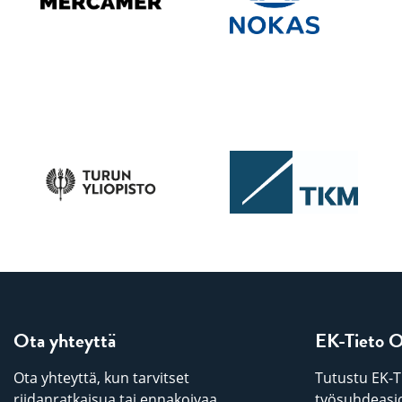
Ota yhteyttä
EK-Tieto 
Ota yhteyttä, kun tarvitset
Tutustu EK-T
riidanratkaisua tai ennakoivaa
työsuhdeasio