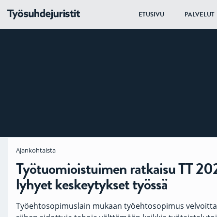
ETUSIVU
PALVELUT
Ajankohtaista
Työtuomioistuimen ratkaisu TT 20
lyhyet keskeytykset työssä
Työehtosopimuslain mukaan työehtosopimus velvoitta