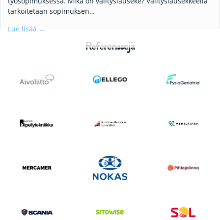
työsopimuksessa. Mikä on välityslauseke? Välityslausekkeella
tarkoitetaan sopimuksen…
Lue lisää
Referenssejä