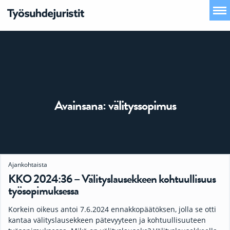
Avainsana:
välityssopimus
Ajankohtaista
KKO 2024:36 – Välityslausekkeen kohtuullisuus
työsopimuksessa
Korkein oikeus antoi 7.6.2024 ennakkopäätöksen, jolla se otti
kantaa välityslausekkeen pätevyyteen ja kohtuullisuuteen