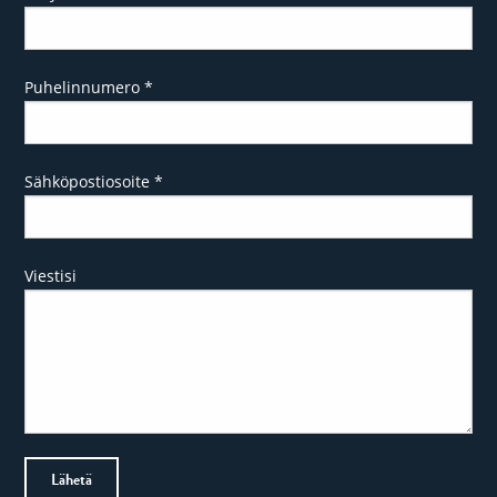
Puhelinnumero
*
Sähköpostiosoite
*
Viestisi