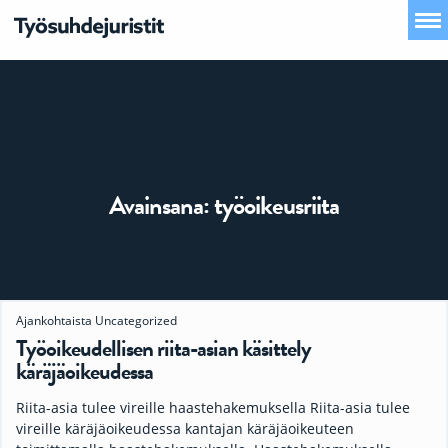
Avainsana:
työoikeusriita
Ajankohtaista
Uncategorized
Työoikeudellisen riita-asian käsittely
käräjäoikeudessa
Riita-asia tulee vireille haastehakemuksella Riita-asia tulee
vireille käräjäoikeudessa kantajan käräjäoikeuteen