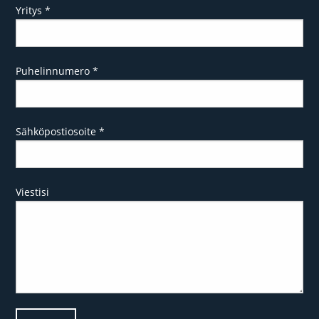
Yritys
*
Puhelinnumero
*
Sähköpostiosoite
*
Viestisi