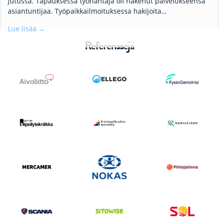
jutussa. Tapauksessa työnantaja oli hakenut palvelukseensa
asiantuntijaa. Työpaikkailmoituksessa hakijoita…
Lue lisää
Referenssejä