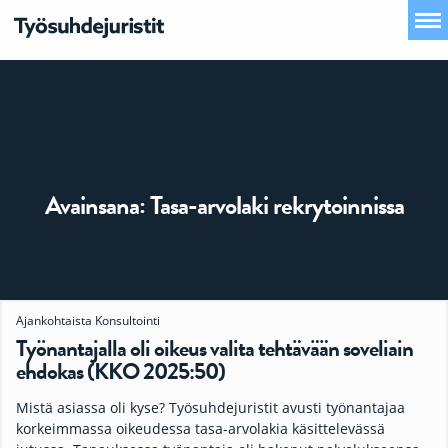
Avainsana:
Tasa-arvolaki rekrytoinnissa
Ajankohtaista
Konsultointi
Työnantajalla oli oikeus valita tehtävään soveliain
ehdokas (KKO 2025:50)
Mistä asiassa oli kyse? Työsuhdejuristit avusti työnantajaa
korkeimmassa oikeudessa tasa-arvolakia käsittelevässä