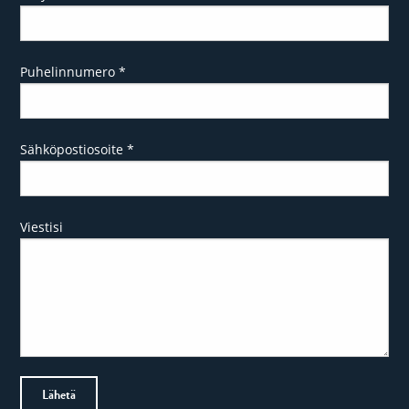
Puhelinnumero
*
Sähköpostiosoite
*
Viestisi