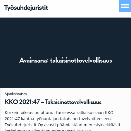
Avainsana:
takaisinottovelvollisuus
Ajankohtaista
KKO 2021:47 – Takaisinottovelvollisuus
Korkein oikeus on ottanut tuoreessa ratkaisussaan KKO
2021:47 kantaa työnantajan takaisinottovelvoitteeseen.
Työsuhdejuristit Oy avusti päämiestään menestyksekkäästi
korkeimpaan oikeuteen edenneessä jutussa,…