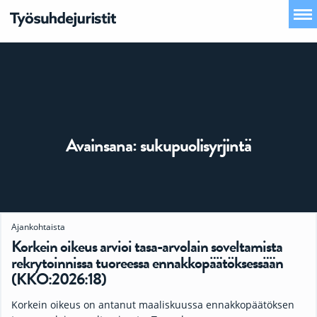
Avainsana:
sukupuolisyrjintä
Ajankohtaista
Korkein oikeus arvioi tasa-arvolain soveltamista
rekrytoinnissa tuoreessa ennakkopäätöksessään
(KKO:2026:18)
Korkein oikeus on antanut maaliskuussa ennakkopäätöksen