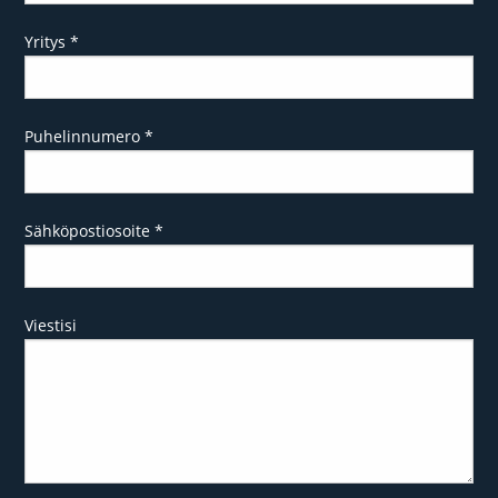
Yritys
*
Puhelinnumero
*
Sähköpostiosoite
*
Viestisi