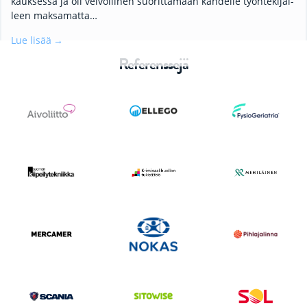
kauk­ses­sa ja oli vel­vol­li­nen suo­rit­ta­maan kah­del­le työn­te­ki­jäl­
leen mak­sa­mat­ta…
Lue lisää
Referenssejä