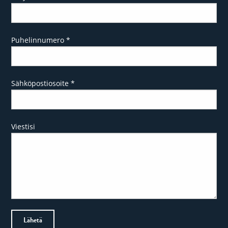
Puhelinnumero
*
Sähköpostiosoite
*
Viestisi