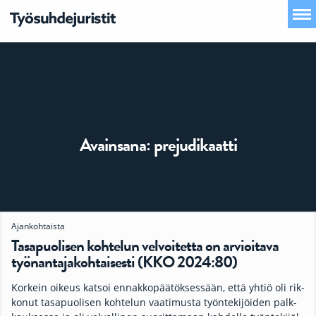
Avainsana:
prejudikaatti
Ajankohtaista
Tasapuolisen kohtelun velvoitetta on arvioitava
työnantajakohtaisesti (KKO 2024:80)
Kor­kein oi­keus kat­soi en­nak­ko­pää­tök­ses­sään, että yh­tiö oli rik­
ko­nut tas­a­puo­li­sen koh­te­lun vaa­ti­mus­ta työn­te­ki­jöi­den palk­