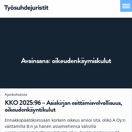
Avainsana:
oikeudenkäymiskulut
Ajankohtaista
KKO 2025:96 – Asiakirjan esittämisvelvollisuus,
oikeudenkäyntikulut
Ennakkopäätöksessään korkein oikeus arvioi sitä, oliko A Oy:n
väittämillä B:n ja hänen asiamiehensä välisillä