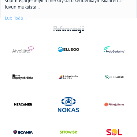
sopimusjärjestelyillä merkitystä oikeudenkäymiskaaren 21
luvun mukaista…
Lue lisää
Referenssejä