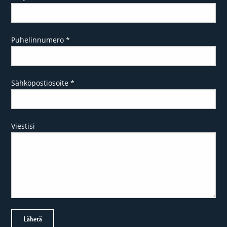
Puhelinnumero
*
Sähköpostiosoite
*
Viestisi