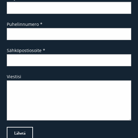
Puhelinnumero
*
Sähköpostiosoite
*
Viestisi