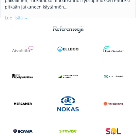
palkallinen, ruokatauko muodostunut työsopimuksen ehdoksi
pitkään jatkuneen käytännön…
Lue lisää
Referenssejä