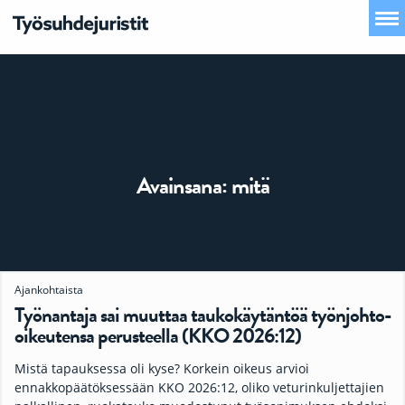
Avainsana:
mitä
Ajankohtaista
Työnantaja sai muuttaa taukokäytäntöä työnjohto-
oikeutensa perusteella (KKO 2026:12)
Mistä tapauksessa oli kyse? Korkein oikeus arvioi
ennakkopäätöksessään KKO 2026:12, oliko veturinkuljettajien