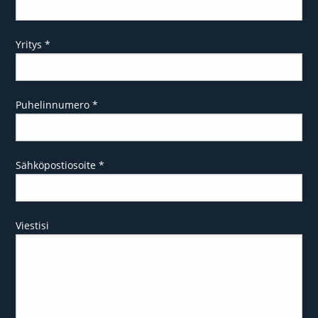
Yritys
*
Puhelinnumero
*
Sähköpostiosoite
*
Viestisi