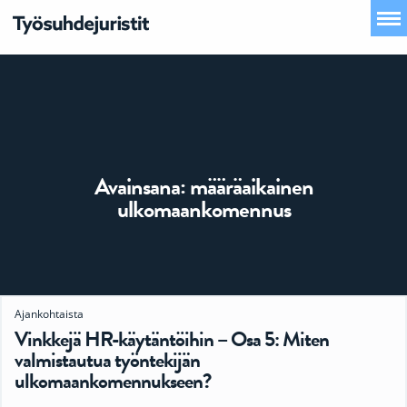
Avainsana:
määräaikainen
ulkomaankomennus
Ajankohtaista
Vinkkejä HR-käytäntöihin – Osa 5: Miten
valmistautua työntekijän
ulkomaankomennukseen?