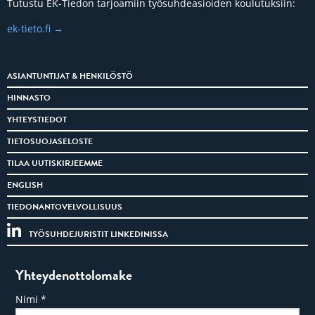
Tutustu EK-Tiedon tarjoamiin työsuhdeasioiden koulutuksiin:
ek-tieto.fi
ASIANTUNTIJAT & HENKILÖSTÖ
HINNASTO
YHTEYSTIEDOT
TIETOSUOJASELOSTE
TILAA UUTISKIRJEEMME
ENGLISH
TIEDONANTOVELVOLLISUUS
TYÖSUHDEJURISTIT LINKEDINISSA
Yhteydenottolomake
Nimi
*