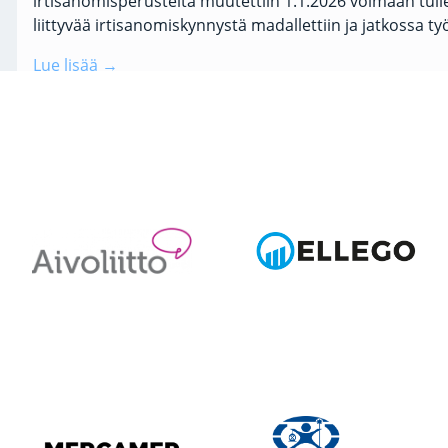
irtisanomisperusteita muutettiin 1.1.2026 voimaan tullee
liittyvää irtisanomiskynnystä madallettiin ja jatkossa 
Lue lisää