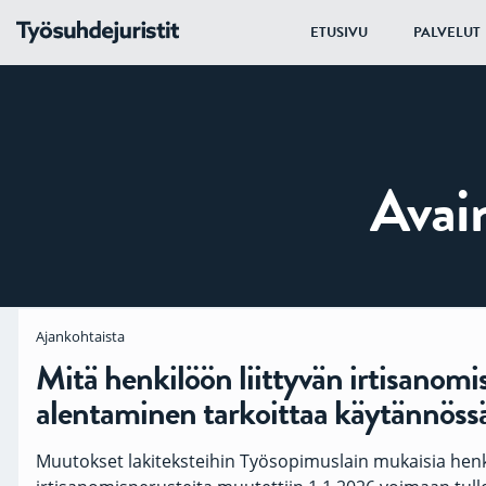
ETUSIVU
PALVELUT
Avai
Ajankohtaista
Mitä henkilöön liittyvän irtisanom
alentaminen tarkoittaa käytännöss
Muutokset lakiteksteihin Työsopimuslain mukaisia henki