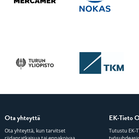
Ota yhteyttä
EK-Tieto 
Ota yhteyttä, kun tarvitset
Tutustu EK-T
riidanratkaisua tai ennakoivaa
työsuhdeasio