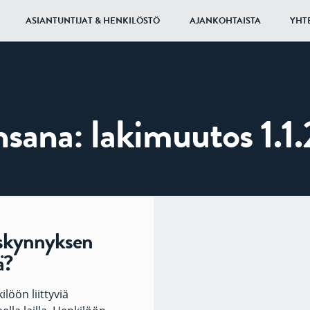
ASIANTUNTIJAT & HENKILÖSTÖ
AJANKOHTAISTA
YHT
nsana:
lakimuutos 1.1
iskynnyksen
ä?
löön liittyviä