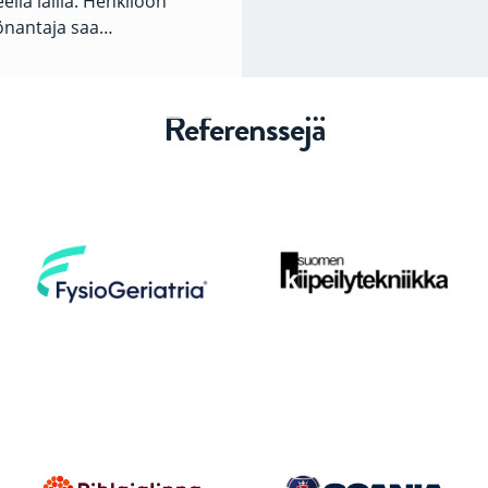
lla lailla. Henkilöön
työnantaja saa…
Referenssejä