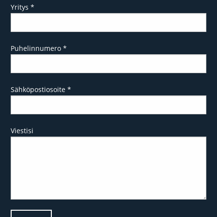
Yritys
*
Puhelinnumero
*
Sähköpostiosoite
*
Viestisi