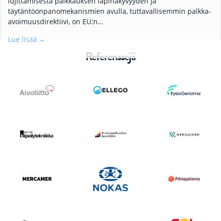
lujittamisesta palkkauksen läpinäkyvyyden ja
täytäntöönpanomekanismien avulla, tuttavallisemmin palkka-
avoimuusdirektiivi, on EU:n…
Lue lisää
Referenssejä