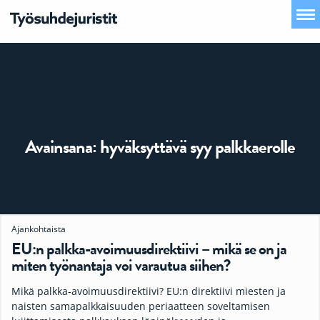
Avainsana:
hyväksyttävä syy palkkaerolle
Ajankohtaista
EU:n palkka-avoimuusdirektiivi – mikä se on ja
miten työnantaja voi varautua siihen?
Mikä palkka-avoimuusdirektiivi? EU:n direktiivi miesten ja
naisten samapalkkaisuuden periaatteen soveltamisen