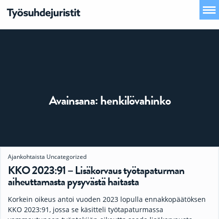
Avainsana:
henkilövahinko
Ajankohtaista
Uncategorized
KKO 2023:91 – Lisäkorvaus työtapaturman
aiheuttamasta pysyvästä haitasta
Korkein oikeus antoi vuoden 2023 lopulla ennakkopäätöksen
KKO 2023:91, jossa se käsitteli työtapaturmassa