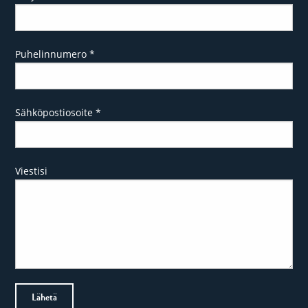
Puhelinnumero
*
Sähköpostiosoite
*
Viestisi