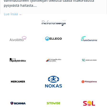
vammautuneen työntekijän oikeutta saada lisäkorvausta
pysyvästä haitasta….
Lue lisää
Referenssejä